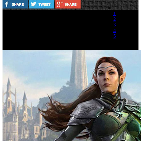
1
2
3
4
5
(1 Voto)