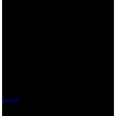
¡Atención! Las cookies nos permiten
ofrecer nuestros servicios. Al utilizar
nuestros servicios, aceptas el uso que
hacemos de las cookies
Acepto
Saber más