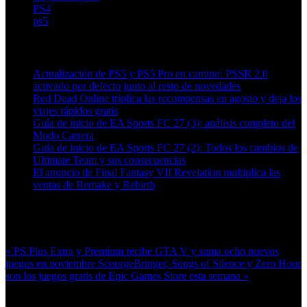
PS4
ps5
Artículos relacionados (por etiqueta)
Actualización de PS5 y PS5 Pro en camino: PSSR 2.0
activado por defecto junto al resto de novedades
Red Dead Online triplica las recompensas en agosto y deja los
viajes rápidos gratis
Guía de inicio de EA Sports FC 27 (3): análisis completo del
Modo Carrera
Guía de inicio de EA Sports FC 27 (2): Todos los cambios de
Ultimate Team y sus consecuencias
El anuncio de Final Fantasy VII Revelation multiplica las
ventas de Remake y Rebirth
Más en esta categoría:
« PS Plus Extra y Premium recibe GTA V y suma ocho nuevos
juegos en noviembre
ScourgeBringer, Songs of Silence y Zero Hour
son los juegos gratis de Epic Games Store esta semana »