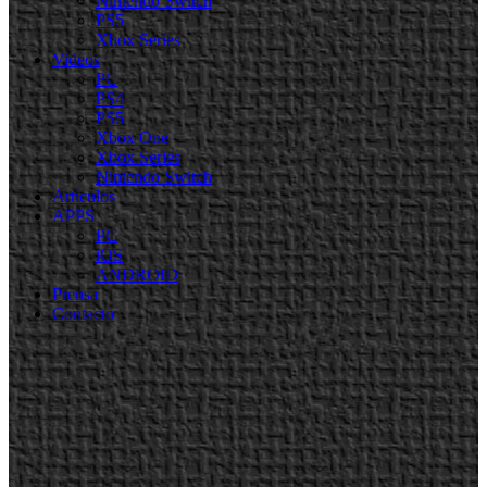
Nintendo Switch
PS5
Xbox Series
Videos
PC
PS4
PS5
Xbox One
Xbox Series
Nintendo Switch
Artículos
APPS
PC
iOS
ANDROID
Prensa
Contacto