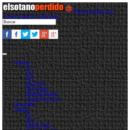
Elsotanoperdido.com -
Revista Online de Videojuegos
Noticias
PC
PS4
PS5
Xbox One
Xbox Series
Nintendo Switch
Nintendo Switch 2
Destacadas
Análisis
PC
PS4
XBOX ONE