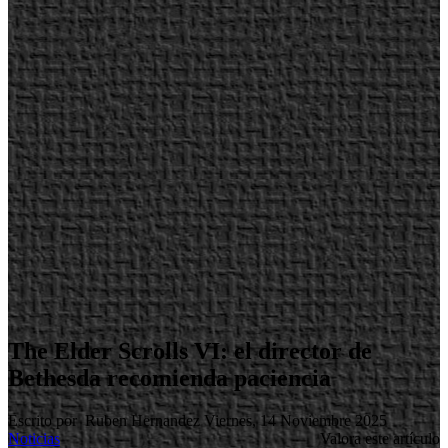
The Elder Scrolls VI: el director de
Bethesda recomienda paciencia
Escrito por Ruben Hernandez
Viernes, 14 Noviembre 2025
Noticias
Valora este artículo