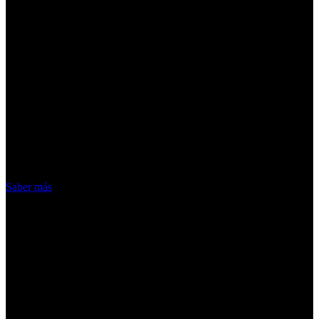
¡Atención! Las cookies nos permiten
ofrecer nuestros servicios. Al utilizar
nuestros servicios, aceptas el uso que
hacemos de las cookies
Acepto
Saber más