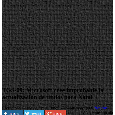
TGS-09: Microsoft cree improbable la
actualización de títulos para Natal
Escrito por Carlos de Ayala
Lunes, 28 Septiembre 2009
Noticias
Valora este artículo