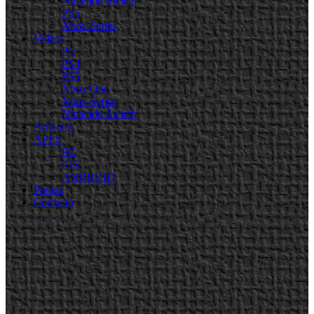
Nintendo Switch
PS5
Xbox Series
Videos
PC
PS4
PS5
Xbox One
Xbox Series
Nintendo Switch
Artículos
APPS
PC
iOS
ANDROID
Prensa
Contacto