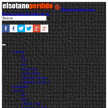
Elsotanoperdido.com -
Revista Online de Videojuegos
Noticias
PC
PS4
PS5
Xbox One
Xbox Series
Nintendo Switch
Nintendo Switch 2
Destacadas
Análisis
PC
PS4
XBOX ONE