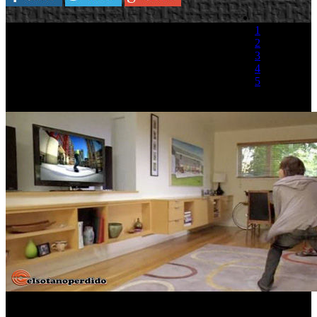
Kudo Tsunoda, un alto cargo de Microsoft en
1
Japón ha explicado que a pesar de las
2
demostraciones de Space Invaders y Beautiful
3
Katamari que se han mostrado en el TGS 2009
4
adaptadas a la tecnología Natal, no es probable
5
que las desarrolladoras conviertan juegos que
están actualmente en el mercado para
(0 votos)
incorporarles la tecnología de Microsoft, ya que la adaptacion
implica realizar cambios sustanciales en el código fuente y supone