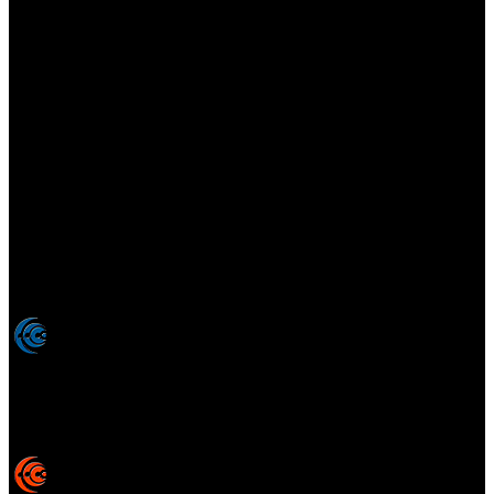
Elsotanoperdido.com es una revista de apoyo para medios
colaboradores de elsotanoperdido News And Videogames,
agencia editora y distribuidora de noticias relacionadas con la
industria del videojuego para medios generalistas. Prohibida la
reproducción total o parcial de estos contenidos sin el permiso
expreso de los autores. Todos los nombres comerciales, marcas,
imágenes, logos y signos distintivos que aparecen en este sitio web
están expresamente
autorizados, registrados y pertenecen son
propiedad de sus respectivos dueños