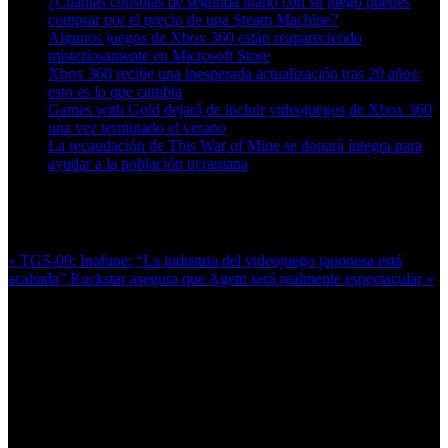
¿Cuántas consolas de segunda mano con su juego puedes
comprar por el precio de una Steam Machine?
Algunos juegos de Xbox 360 están reapareciendo
misteriosamente en Microsoft Store
Xbox 360 recibe una inesperada actualización tras 20 años:
esto es lo que cambia
Games with Gold dejará de incluir videojuegos de Xbox 360
una vez terminado el verano
La recaudación de This War of Mine se donará íntegra para
ayudar a la población ucraniana
Más en esta categoría:
« TGS-09: Inafune: “La industria del videojuego japonesa está
acabada”
Rockstar asegura que Agent será realmente espectacular »