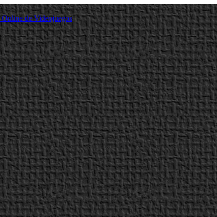
a Online de Videojuegos