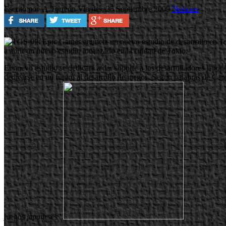
Escrito por A.Torreón
Viernes, 25 Septiembre 2009
Noticias
a abrir un nuevo estudio localizado en la cuidad de Tokio.
El nuevo estudio se dedicará a dar soporte a los desarrolladores japo
dedicarse en un futuro al desarrollo de juegos. Según palabras de Cap
juegos japoneses".