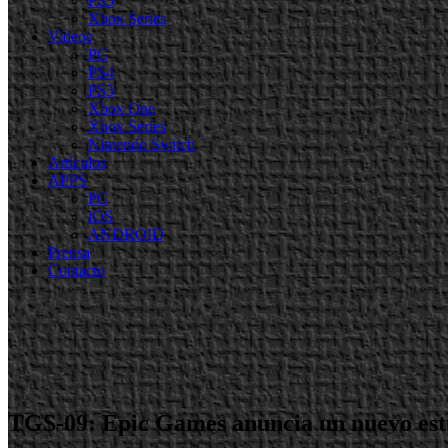
PS5
Xbox Series
Videos
PC
PS4
PS5
Xbox One
Xbox Series
Nintendo Switch
Artículos
APPS
PC
iOS
ANDROID
Prensa
Contacto
TGS-09: Epic Games anuncia un nuevo estu