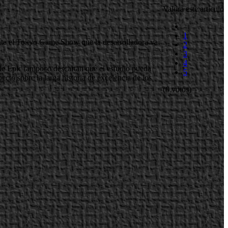
Valora este artículo
1
nte el Tokyo Game Show que la desarrolladora va
2
3
4
sde Epic tampoco descartan que el estudio pueda
5
to sobre la larga historia de excelencia de los
(0 votos)