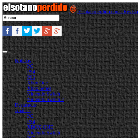
Elsotanoperdido.com - Revist
Noticias
PC
PS4
PS5
Xbox One
Xbox Series
Nintendo Switch
Nintendo Switch 2
Destacadas
Análisis
PC
PS4
XBOX ONE
Nintendo Switch