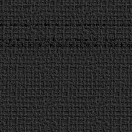
Mike Capps, presidente de Epic ha anunciado en un acto en dura
neses que utilicen el motor grafico Unreal Engine 3 de la compañía. De
ps, "Somos fanboys de los juegos japoneses. Tenemos un profundo respec