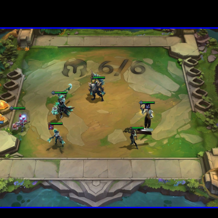
Riot se ha dado cuenta de que el calendario puede ser agobi
se en eventos concretos en lugar de intentar abarcar demasiado