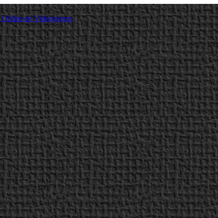
a Online de Videojuegos