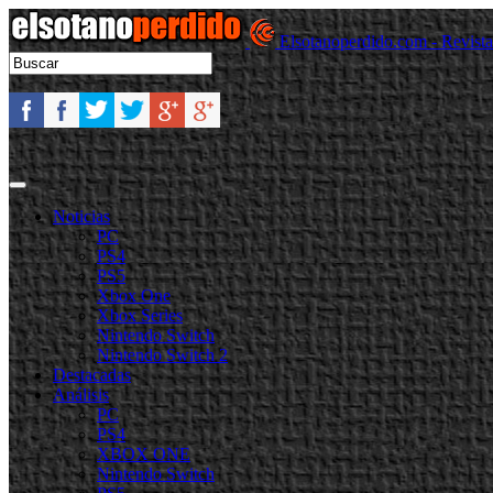
Elsotanoperdido.com - Revist
Noticias
PC
PS4
PS5
Xbox One
Xbox Series
Nintendo Switch
Nintendo Switch 2
Destacadas
Análisis
PC
PS4
XBOX ONE
Nintendo Switch