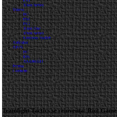
PS5
Xbox Series
Videos
PC
PS4
PS5
Xbox One
Xbox Series
Nintendo Switch
Artículos
APPS
PC
iOS
ANDROID
Prensa
Contacto
Teamfight Tactics se reinventa: Riot Game