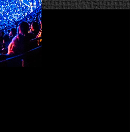
les (CRT) para adaptarse a este nivel de crecimiento. Estos
 transformando en algo nuevo y más inclusivo.
los torneos internacionales. Pero con el crecimiento de la
 EMEA (Europa, Medio Oriente y África) puede acceder a las