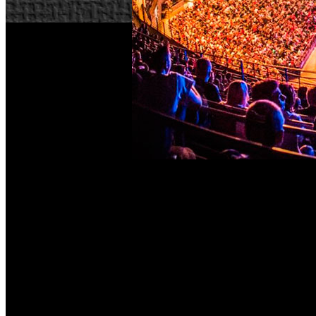
Los esports de ‘Teamfight Tactics’ (TFT) están evolucionan
circuitos, que nacieron como una puerta de entrada para los 
Nuevo camino hacia la gloria
Riot Games creó los CRT para suplir una necesidad en el e
escena de ‘TFT’, el sistema de clasificación se ha ido pu
Tactician Trials y las Tactician's Cups sin tantas barreras co