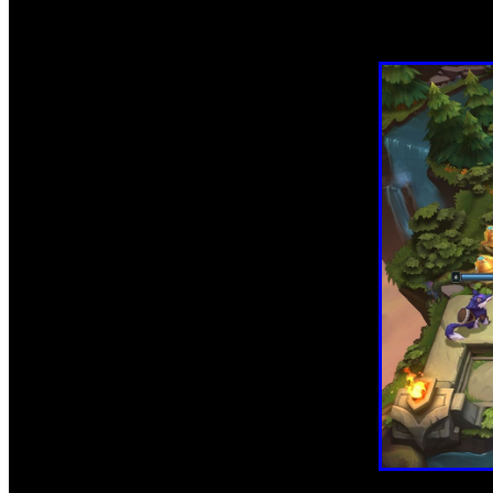
Ahora que el juego cuenta con más torneos de alto nivel, 
bienestar de sus competidores, dándoles la opción de centrar