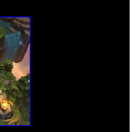
ante para muchos jugadores. La empresa quiere priorizar el
s torneos a la vez.