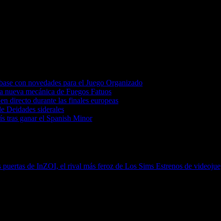
 base con novedades para el Juego Organizado
 la nueva mecánica de Fuegos Fatuos
 directo durante las finales europeas
e Deidades siderales
s tras ganar el Spanish Minor
s puertas de InZOI, el rival más feroz de Los Sims
Estrenos de videojueg