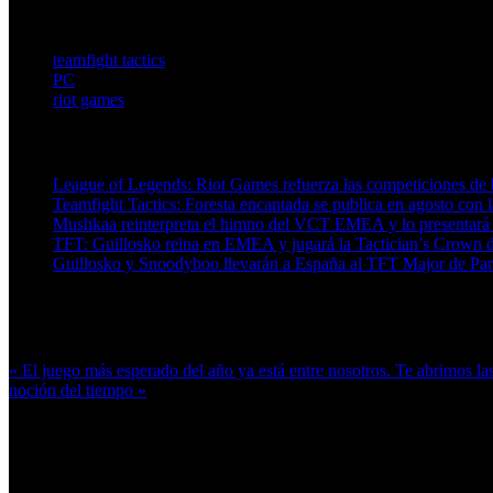
a estructuras demasiado rígidas.
teamfight tactics
PC
riot games
Artículos relacionados (por etiqueta)
League of Legends: Riot Games refuerza las competiciones de
Teamfight Tactics: Foresta encantada se publica en agosto con
Mushkaa reinterpreta el himno del VCT EMEA y lo presentará en
TFT: Guillosko reina en EMEA y jugará la Tactician’s Crown d
Guillosko y Snoodyboo llevarán a España al TFT Major de Parí
Más en esta categoría:
« El juego más esperado del año ya está entre nosotros. Te abrimos la
noción del tiempo »