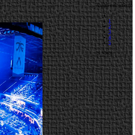
Valora este artículo
1
2
3
4
5
(1 Voto)