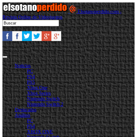
Elsotanoperdido.com -
Revista Online de Videojuegos
Noticias
PC
PS4
PS5
Xbox One
Xbox Series
Nintendo Switch
Nintendo Switch 2
Destacadas
Análisis
PC
PS4
XBOX ONE