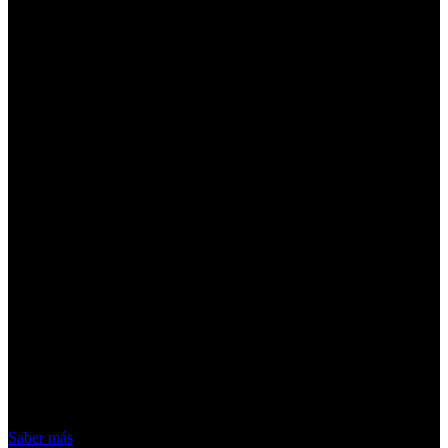
¡Atención! Las cookies nos permiten
ofrecer nuestros servicios. Al utilizar
nuestros servicios, aceptas el uso que
hacemos de las cookies
Acepto
Saber más