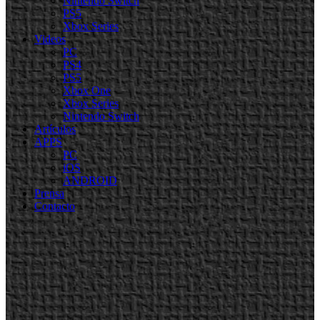
Nintendo Switch
PS5
Xbox Series
Videos
PC
PS4
PS5
Xbox One
Xbox Series
Nintendo Switch
Artículos
APPS
PC
iOS
ANDROID
Prensa
Contacto