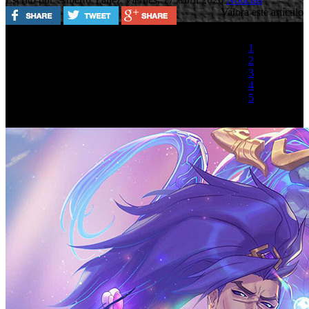
Valora este artículo
1
2
3
4
5
(1 Voto)