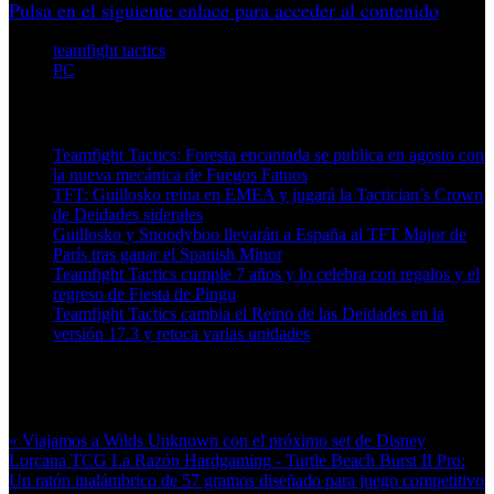
Pulsa en el siguiente enlace para acceder al contenido
teamfight tactics
PC
Artículos relacionados (por etiqueta)
Teamfight Tactics: Foresta encantada se publica en agosto con
la nueva mecánica de Fuegos Fatuos
TFT: Guillosko reina en EMEA y jugará la Tactician’s Crown
de Deidades siderales
Guillosko y Snoodyboo llevarán a España al TFT Major de
París tras ganar el Spanish Minor
Teamfight Tactics cumple 7 años y lo celebra con regalos y el
regreso de Fiesta de Pingu
Teamfight Tactics cambia el Reino de las Deidades en la
versión 17.3 y retoca varias unidades
Más en esta categoría:
« Viajamos a Wilds Unknown con el próximo set de Disney
Lorcana TCG
La Razón Hardgaming - Turtle Beach Burst II Pro:
Un ratón inalámbrico de 57 gramos diseñado para juego competitivo