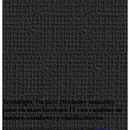
Teamfight Tactics: Deidades siderales
pone en marcha el set 17 con cambios en
botines, combates y clasificatorias
Escrito por Alberto Yánez
Viernes, 17 Abril 2026
Noticias