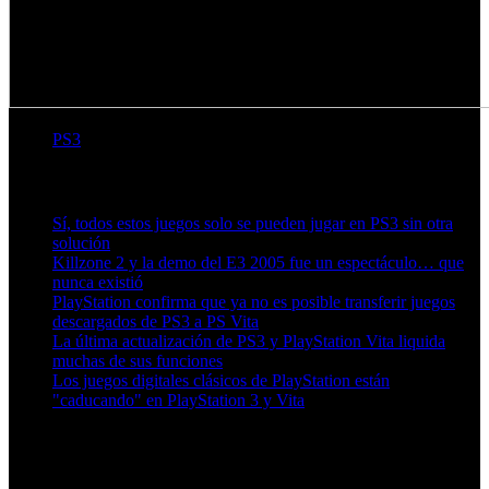
PS3
Artículos relacionados (por etiqueta)
Sí, todos estos juegos solo se pueden jugar en PS3 sin otra
solución
Killzone 2 y la demo del E3 2005 fue un espectáculo… que
nunca existió
PlayStation confirma que ya no es posible transferir juegos
descargados de PS3 a PS Vita
La última actualización de PS3 y PlayStation Vita liquida
muchas de sus funciones
Los juegos digitales clásicos de PlayStation están
"caducando" en PlayStation 3 y Vita
Más en esta categoría: