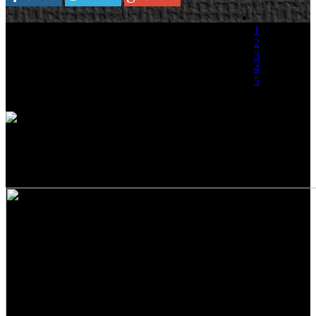
Ben Feder, CEO de Take-Two, ha querido
1
confirmar que L.A. Noire sigue en desarrollo por
2
Rockstar tres años después de su anuncio, y ha
3
prometido que va a ser un juego emocionante e
4
innovador.
5
"Sí, está en desarrollo. No haremos ningún
(0 votos)
anuncio hoy. Cuando tengamos más para anunciar lo haremos, pero
continuamos desarrollándolo. Creemos que va a ser un juego
emocionante e innovador, y cuando tengamos más para compartir, lo
compartiremos".