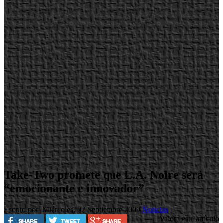
Take-Two promete que L.A. Noire será
“emocionante e innovador”
Escrito por
Miércoles, 02 Septiembre 2009
Noticias
Valora este artículo