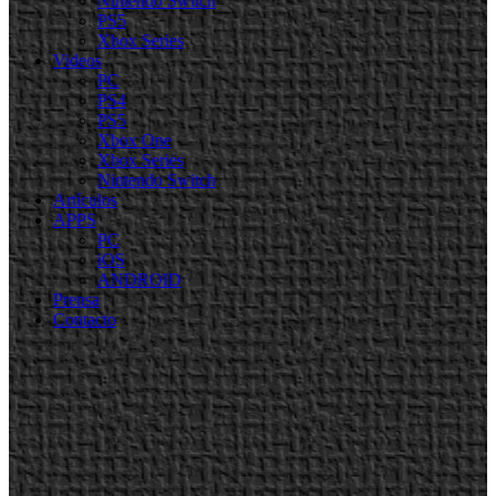
Nintendo Switch
PS5
Xbox Series
Videos
PC
PS4
PS5
Xbox One
Xbox Series
Nintendo Switch
Artículos
APPS
PC
iOS
ANDROID
Prensa
Contacto