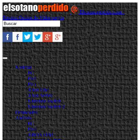
Elsotanoperdido.com -
Revista Online de Videojuegos
Noticias
PC
PS4
PS5
Xbox One
Xbox Series
Nintendo Switch
Nintendo Switch 2
Destacadas
Análisis
PC
PS4
XBOX ONE