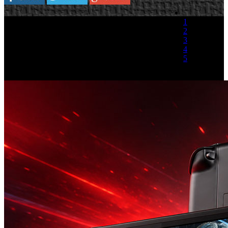
1
2
3
4
5
(1 Voto)