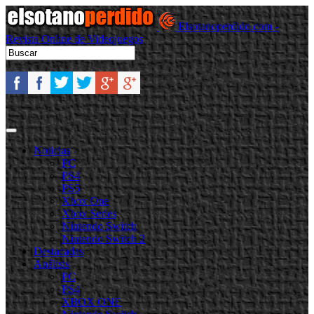
Elsotanoperdido.com -
Revista Online de Videojuegos
Noticias
PC
PS4
PS5
Xbox One
Xbox Series
Nintendo Switch
Nintendo Switch 2
Destacadas
Análisis
PC
PS4
XBOX ONE