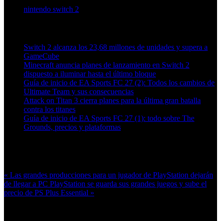
nintendo switch 2
Artículos relacionados (por etiqueta)
Switch 2 alcanza los 23,68 millones de unidades y supera a
GameCube
Minecraft anuncia planes de lanzamiento en Switch 2
dispuesto a iluminar hasta el último bloque
Guía de inicio de EA Sports FC 27 (2): Todos los cambios de
Ultimate Team y sus consecuencias
Attack on Titan 3 cierra planes para la última gran batalla
contra los titanes
Guía de inicio de EA Sports FC 27 (1): todo sobre The
Grounds, precios y plataformas
Más en esta categoría:
« Las grandes producciones para un jugador de PlayStation dejarán
de llegar a PC
PlayStation se guarda sus grandes juegos y sube el
precio de PS Plus Essential »