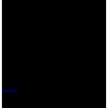
¡Atención! Las cookies nos permiten
ofrecer nuestros servicios. Al utilizar
nuestros servicios, aceptas el uso que
hacemos de las cookies
Acepto
Saber más