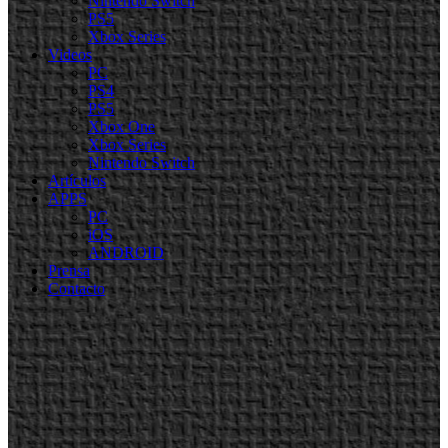
Nintendo Switch
PS5
Xbox Series
Videos
PC
PS4
PS5
Xbox One
Xbox Series
Nintendo Switch
Artículos
APPS
PC
iOS
ANDROID
Prensa
Contacto