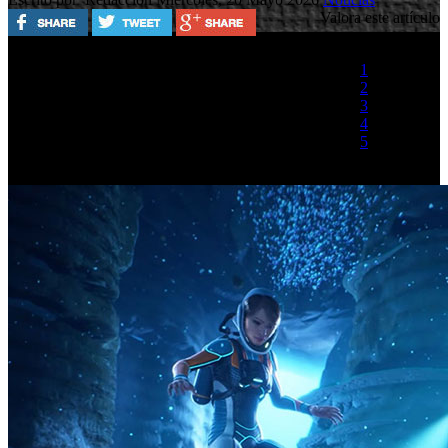
Valora este artículo
1
2
3
4
5
(1 Voto)