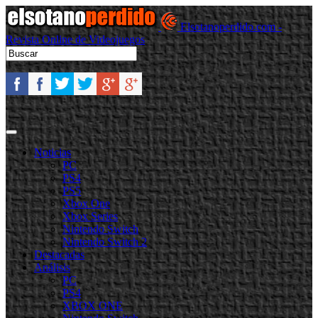
Elsotanoperdido.com -
Revista Online de Videojuegos
Noticias
PC
PS4
PS5
Xbox One
Xbox Series
Nintendo Switch
Nintendo Switch 2
Destacadas
Análisis
PC
PS4
XBOX ONE