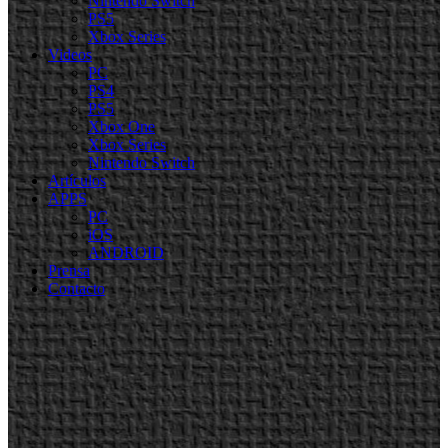
Nintendo Switch
PS5
Xbox Series
Videos
PC
PS4
PS5
Xbox One
Xbox Series
Nintendo Switch
Artículos
APPS
PC
iOS
ANDROID
Prensa
Contacto