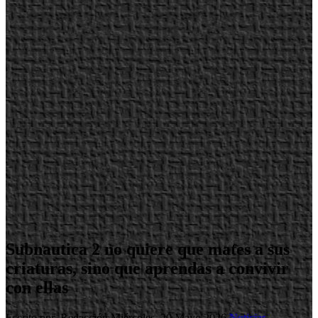
Subnautica 2 no quiere que mates a sus
criaturas, sino que aprendas a convivir
con ellas
Escrito por Redacción
Miércoles, 20 Mayo 2026
Noticias