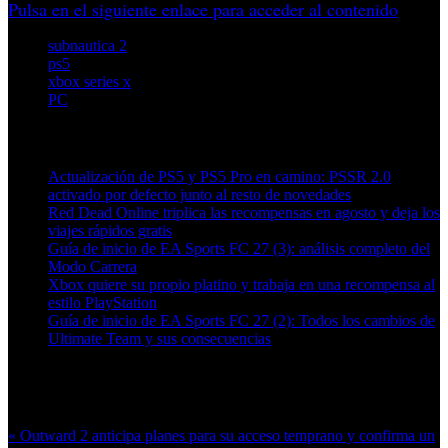
Pulsa en el siguiente enlace para acceder al contenido
subnautica 2
ps5
xbox series x
PC
Artículos relacionados (por etiqueta)
Actualización de PS5 y PS5 Pro en camino: PSSR 2.0
activado por defecto junto al resto de novedades
Red Dead Online triplica las recompensas en agosto y deja los
viajes rápidos gratis
Guía de inicio de EA Sports FC 27 (3): análisis completo del
Modo Carrera
Xbox quiere su propio platino y trabaja en una recompensa al
estilo PlayStation
Guía de inicio de EA Sports FC 27 (2): Todos los cambios de
Ultimate Team y sus consecuencias
Más en esta categoría:
« Outward 2 anticipa planes para su acceso temprano y confirma un