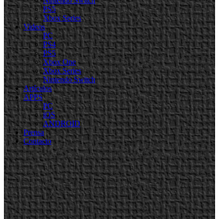
Nintendo Switch
PS5
Xbox Series
Videos
PC
PS4
PS5
Xbox One
Xbox Series
Nintendo Switch
Artículos
APPS
PC
iOS
ANDROID
Prensa
Contacto