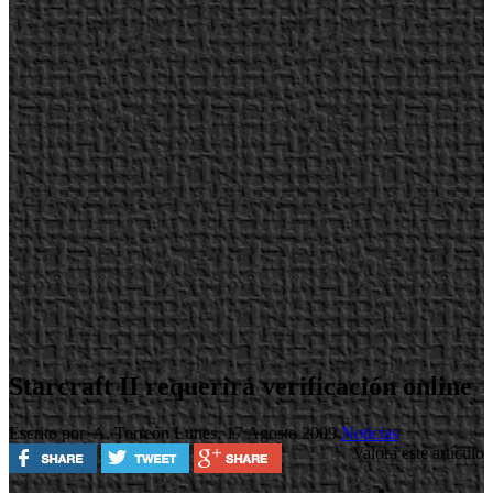
Starcraft II requerirá verificación online
Escrito por A. Torreón
Lunes, 17 Agosto 2009
Noticias
Valora este artículo