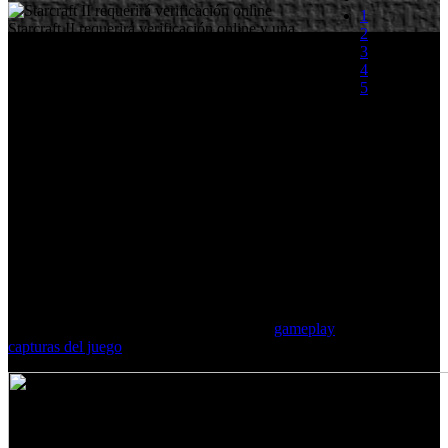
1
Starcraft II requerirá verificación online y una
2
cuenta en Battle.net para poder jugar, así lo ha
3
confirmado Blizzard en el día de hoy.
4
5
''Tú necesitas conectarte para instalar el juego''
afirmó Dustin Browder, diseñador jefe de
(0 votos)
Blizzard. Sin embargo el juego para un jugador
estará permitido. ''Después de la instalación no es necesario estar
conectado'' según Browder.
''Estar conectado a Battle.net es la mejor manera de jugar al juego, si
quieres consultar tus logros, ver la lista de amigos y todas las cosas
buenas que van con esto necesitarás estar conectado. Pero si esto no
te importa puedes jugar al juego offline sin problema'' concluyó
Browder.
Starcraft II llegará a lo largo de 2010 en varios episodios. Esta
misma mañana se hacía publico un nuevo
gameplay
y nuevas
capturas del juego
.