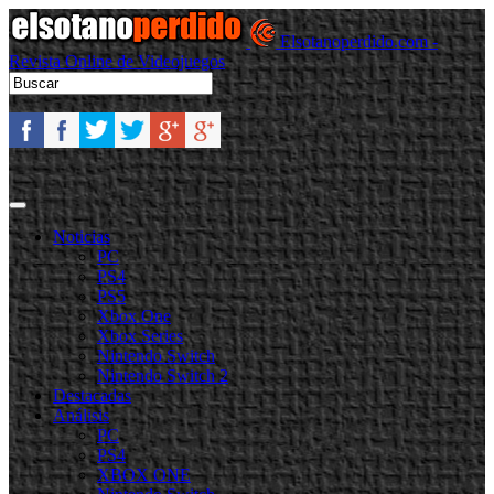
Elsotanoperdido.com -
Revista Online de Videojuegos
Noticias
PC
PS4
PS5
Xbox One
Xbox Series
Nintendo Switch
Nintendo Switch 2
Destacadas
Análisis
PC
PS4
XBOX ONE