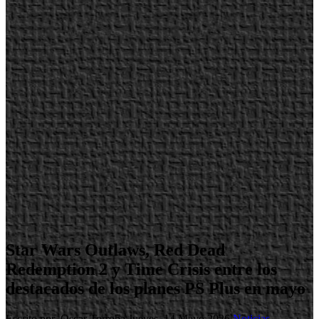
Star Wars Outlaws, Red Dead
Redemption 2 y Time Crisis entre los
destacados de los planes PS Plus en mayo
Escrito por Oscar Torroba
Jueves, 14 Mayo 2026
Noticias