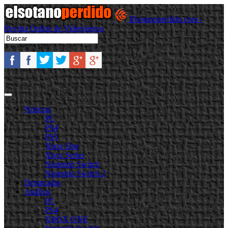
Elsotanoperdido.com -
Revista Online de Videojuegos
Noticias
PC
PS4
PS5
Xbox One
Xbox Series
Nintendo Switch
Nintendo Switch 2
Destacadas
Análisis
PC
PS4
XBOX ONE