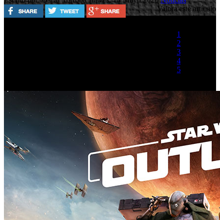
Valora este artículo
1
2
3
4
5
(1 Voto)