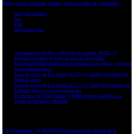
Pulsa en el siguiente enlace para acceder al contenido
star wars outlaws
ps5
PS4
playstation plus
Artículos relacionados (por etiqueta)
Actualización de PS5 y PS5 Pro en camino: PSSR 2.0
activado por defecto junto al resto de novedades
Red Dead Online triplica las recompensas en agosto y deja los
viajes rápidos gratis
Guía de inicio de EA Sports FC 27 (3): análisis completo del
Modo Carrera
Guía de inicio de EA Sports FC 27 (2): Todos los cambios de
Ultimate Team y sus consecuencias
El anuncio de Final Fantasy VII Revelation multiplica las
ventas de Remake y Rebirth
Más en esta categoría:
« La temporada 3 de Battlefield 6 recupera dos clásicos de la