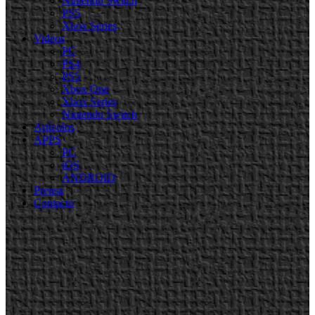
Nintendo Switch
PS5
Xbox Series
Videos
PC
PS4
PS5
Xbox One
Xbox Series
Nintendo Switch
Artículos
APPS
PC
iOS
ANDROID
Prensa
Contacto