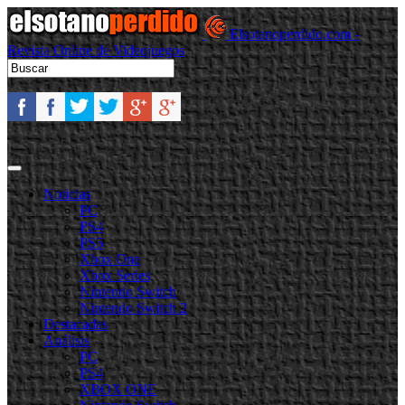
Elsotanoperdido.com -
Revista Online de Videojuegos
Noticias
PC
PS4
PS5
Xbox One
Xbox Series
Nintendo Switch
Nintendo Switch 2
Destacadas
Análisis
PC
PS4
XBOX ONE