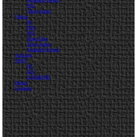
Nintendo Switch
PS5
Xbox Series
Videos
PC
PS4
PS5
Xbox One
Xbox Series
Nintendo Switch
Artículos
APPS
PC
iOS
ANDROID
Prensa
Contacto