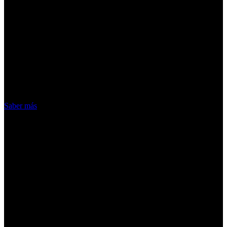
¡Atención! Las cookies nos permiten
ofrecer nuestros servicios. Al utilizar
nuestros servicios, aceptas el uso que
hacemos de las cookies
Acepto
Saber más