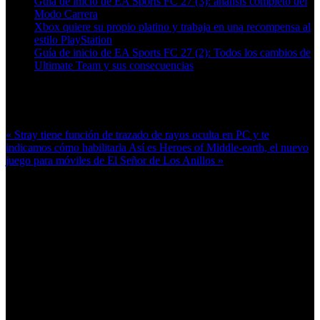
Guía de inicio de EA Sports FC 27 (3): análisis completo del
Modo Carrera
Xbox quiere su propio platino y trabaja en una recompensa al
estilo PlayStation
Guía de inicio de EA Sports FC 27 (2): Todos los cambios de
Ultimate Team y sus consecuencias
Más en esta categoría:
« Stray tiene función de trazado de rayos oculta en PC y te
indicamos cómo habilitarla
Así es Heroes of Middle-earth, el nuevo
juego para móviles de El Señor de Los Anillos »