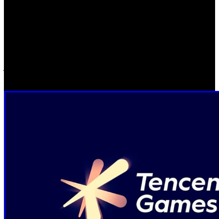
la empresa de entretenimiento mantienen su intención de
continuar vendiendo acciones de sus estudios a terceros
"para mejorar la eficiencia del capital" de la empresa. Y
esto se produce en un periodo en el cual Sony está
buscando dónde invertir. Tampoco sería descartable que,
junto al gigante japonés, otras moles empresariales como
Tencent y Nexon se muestren interesadas.