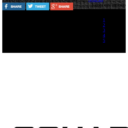
Valora este artículo
1
2
3
4
5
(1 Voto)