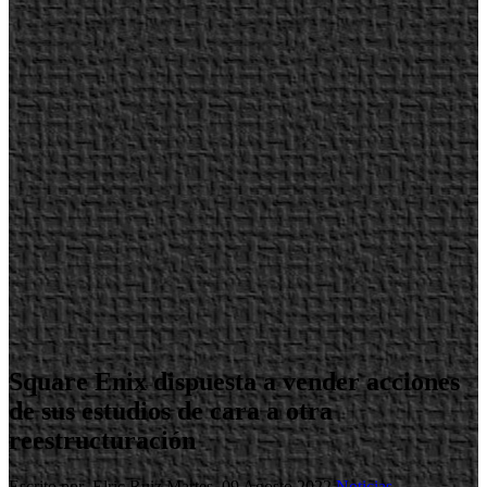
Square Enix dispuesta a vender acciones
de sus estudios de cara a otra
reestructuración
Escrito por Elric Ruiz
Martes, 09 Agosto 2022
Noticias