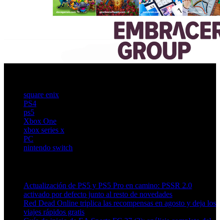
square enix
PS4
ps5
Xbox One
xbox series x
PC
nintendo switch
Artículos relacionados (por etiqueta)
Actualización de PS5 y PS5 Pro en camino: PSSR 2.0
activado por defecto junto al resto de novedades
Red Dead Online triplica las recompensas en agosto y deja los
viajes rápidos gratis