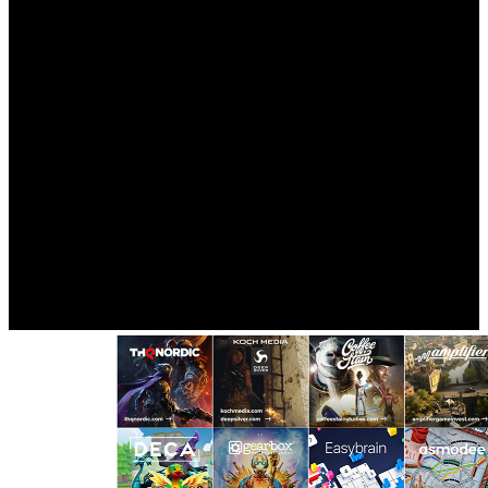
en la línea de los 840 millones de dólares, pero tras la
venta de sus estudios y algunas propiedades intelectuales a
Embracer Group, la empresa tendrá 1.400 millones en
efectivo y sin deuda, una cantidad que parece suficiente
como para financiar “la expansión de proyectos” sin la
necesidad de vender acciones de sus estudios. Eso sí, tras
informar convenientemente de sus intenciones y con las
nuevas estrategias de la empresa publicadas, el valor de
sus acciones ha crecido más de un 11 %. ¿Cuál crees que
serán los estudios de Square Enix que cambien de jefes?
¿Y cuáles serán las empresas interesadas? ¡Se admiten
apuestas!