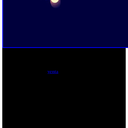
Este segundo movimiento viene a completar la operación
que comenzaba en mayo de este mismo año, cuando la
editora anunció la
venta
de algunos de sus estudios
(Crystal Dynamics, Eidos-Montréal y Square Enix
Montréal), además de franquicias tan conocidas como
Tomb Raider
Deus Ex
Thief
Legacy of Kain
‘
’, ‘
’, ‘
’ y ‘
’.
El acuerdo supuso a las arcas de Embracer Group un
desembolso de 300 millones de dólares.
Actualmente, sumando los proyectos de Square Enix en
todos sus estudios, la contabilidad de la empresa se sitúa