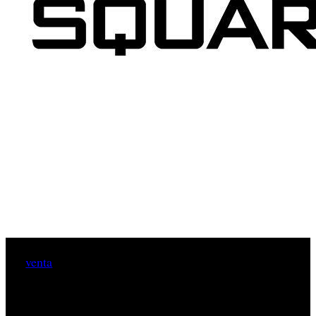
Square Enix
Embracer
La
venta
de los estudios de
a
Group
fue solo el punto de partida de las “nuevas”
estrategias que está adoptando la compañía japonesa. El
siguiente paso será "diversificar la estructura de capital" y