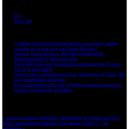
PS3
Xbox 360
Artículos relacionados (por etiqueta)
¿Cuántas consolas de segunda mano con su juego puedes
comprar por el precio de una Steam Machine?
Algunos juegos de Xbox 360 están reapareciendo
misteriosamente en Microsoft Store
Xbox 360 recibe una inesperada actualización tras 20 años:
esto es lo que cambia
Games with Gold dejará de incluir videojuegos de Xbox 360
una vez terminado el verano
La recaudación de This War of Mine se donará íntegra para
ayudar a la población ucraniana
Más en esta categoría:
« Viacom reclama a Harmonix 150 millones de dólares por Rock
Band
Championship Manager 2010 llegará a Mac el 13 de
noviembre »