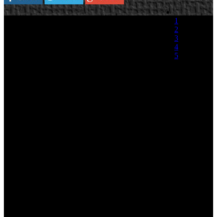
Plataforma:
PlayStation 3/Xbox 360
1
2
Aunque la apertura de Square Enix a los
3
mercados occidentales es más que evidente, hay
4
cuestiones que de momento la compañía no
5
pretende abordar, como el desarrollo de
contenido extra, prácticas comerciales que gozan
(0 votos)
de escaso éxito en el mercado japonés. Así lo han
confirmado durante una reciente entrevista Motomu Toriyama y
Yoshinori Kitase, director y productor respectivamente de Final
Fantasy XIII, los cuales explicaron que “el producto final es 100%
divertido... es el pack completo. Por lo tanto, nosotros no estamos
planeando ningún tipo de DLC en este momento".
En referencia a las declaraciones que apuntaban al desarrollo de
contenido extra de pago, Toriyama y Kitase han explicado que estas
declaraciones fueron deliberadamente sacadas de contexto:
"Respecto a los rumores de que recortamos contenido, creemos que
fueron sacados de contexto. Hay un montón de ideas que pusimos
encima de la mesa, y entonces el equipo escogió las mejores para
realizar el producto final. Había contenido, pero eran ideas que no
tendrían sentido ahora en el contenido final, y el equipo no está
pensando en lanzarlo como contenido descargable".