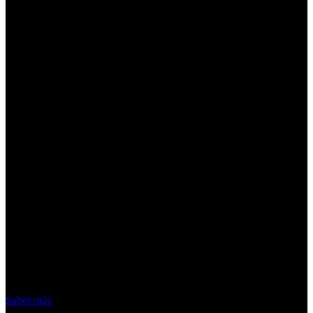
¡Atención! Las cookies nos permiten
ofrecer nuestros servicios. Al utilizar
nuestros servicios, aceptas el uso que
hacemos de las cookies
Acepto
Saber más