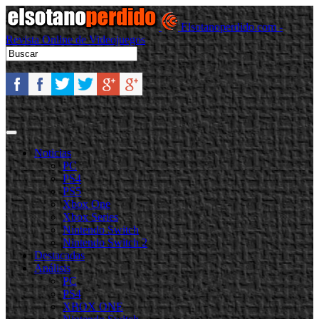
Elsotanoperdido.com -
Revista Online de Videojuegos
Noticias
PC
PS4
PS5
Xbox One
Xbox Series
Nintendo Switch
Nintendo Switch 2
Destacadas
Análisis
PC
PS4
XBOX ONE