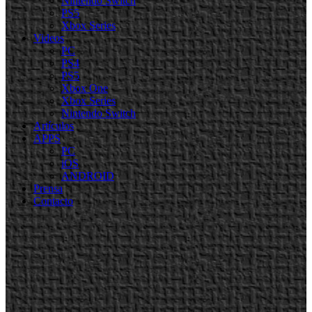
Nintendo Switch
PS5
Xbox Series
Videos
PC
PS4
PS5
Xbox One
Xbox Series
Nintendo Switch
Artículos
APPS
PC
iOS
ANDROID
Prensa
Contacto