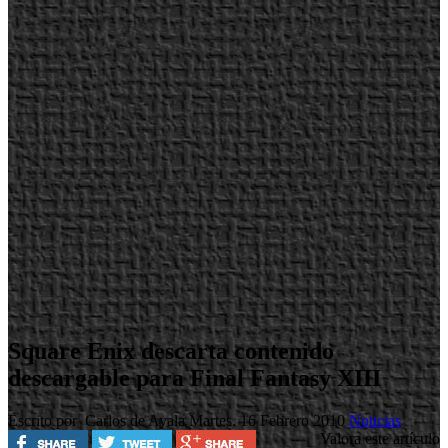
Square Enix descarta contenido
descargable para Final Fantasy XIII
Escrito por Carlos de Ayala
Martes, 16 Febrero 2010
Noticias
Valora este artículo