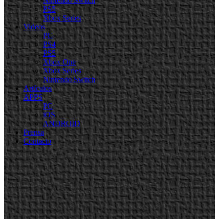
Nintendo Switch
PS5
Xbox Series
Videos
PC
PS4
PS5
Xbox One
Xbox Series
Nintendo Switch
Artículos
APPS
PC
iOS
ANDROID
Prensa
Contacto