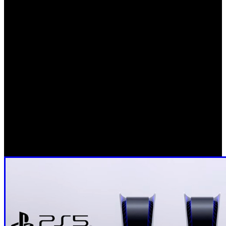
DualSense.
El rango de precios fijado por Sony se supone acorde con
las especificaciones técnicas de la nueva PlayStation, un
sistema con un potencial enorme que monta una CPU Zen
Dual Core de 3,5 Ghz, una GPU de 10,28 TFLOPs con
36CUs a 2.23 Ghz, un SSD de 825 GB de alto rendimiento
(hasta 8-9 GB/s) que promete fulminar los tiempos de
cargas e influir en el diseño de los juegos, sin olvidar el
nuevo controlador DualSense, que ofrece funciones
retroalimentación háptica. ¿Qué opinas del precio?
¿Comprarás PlayStation 5 en el periodo de lanzamiento? Y
si es así, ¿por cuál de las dos ediciones optarás?