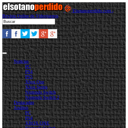
Elsotanoperdido.com -
Revista Online de Videojuegos
Noticias
PC
PS4
PS5
Xbox One
Xbox Series
Nintendo Switch
Nintendo Switch 2
Destacadas
Análisis
PC
PS4
XBOX ONE