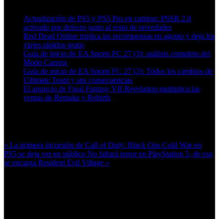
Actualización de PS5 y PS5 Pro en camino: PSSR 2.0
activado por defecto junto al resto de novedades
Red Dead Online triplica las recompensas en agosto y deja los
viajes rápidos gratis
Guía de inicio de EA Sports FC 27 (3): análisis completo del
Modo Carrera
Guía de inicio de EA Sports FC 27 (2): Todos los cambios de
Ultimate Team y sus consecuencias
El anuncio de Final Fantasy VII Revelation multiplica las
ventas de Remake y Rebirth
Más en esta categoría:
« La primera incursión de Call of Duty: Black Ops Cold War en
PS5 se deja ver en público
No faltará terror en PlayStation 5, de eso
se encarga Resident Evil Village »