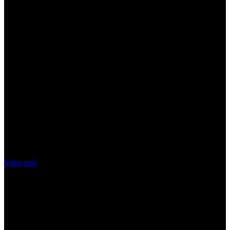
¡Atención! Las cookies nos permiten
ofrecer nuestros servicios. Al utilizar
nuestros servicios, aceptas el uso que
hacemos de las cookies
Acepto
Saber más