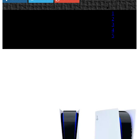
1
2
3
4
5
(1 Voto)