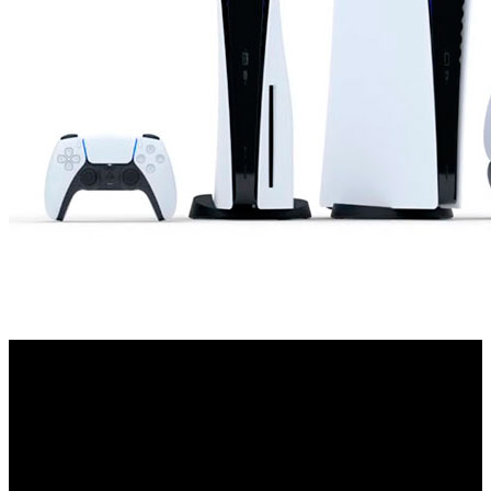
Como respuesta a Microsoft, que la pasada semana
anunció fecha y precio de Xbox Series X, además de haber
revelado la existencia y características de la nueva Xbox
Series S, desde las oficinas de Sony han confirmado todos
los detalles relacionados con el lanzamiento de PlayStation