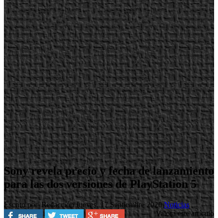
Sony revela precio y fecha de lanzamiento
para las dos versiones de PlayStation 5
Escrito por Redacción
Jueves, 17 Septiembre 2020
Noticias
Valora este artículo