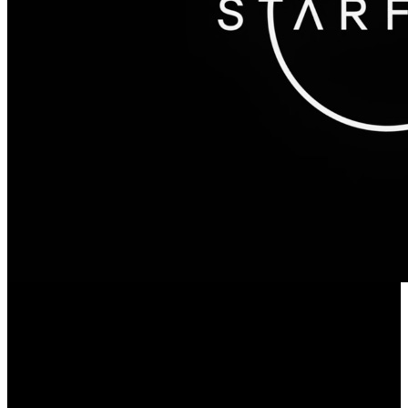
En las oficinas de Sony, sus ejecutivos no saben si juegos
The Elder Scrolls 6
Starfield
como ‘
’ y ‘
’ llegarán a PS5.
En unas recientes declaraciones, Jim Ryan, jefe de división
de PlayStation, reveló que la decisión sobre las plataformas
de destino de ambas producciones está en manos de