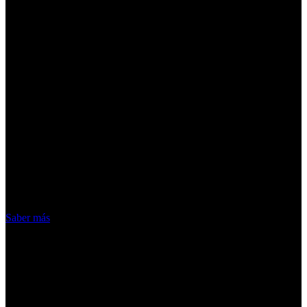
¡Atención! Las cookies nos permiten
ofrecer nuestros servicios. Al utilizar
nuestros servicios, aceptas el uso que
hacemos de las cookies
Acepto
Saber más