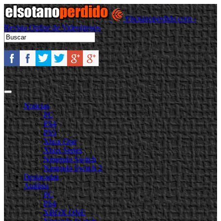
Elsotanoperdido.com -
Revista Online de Videojuegos
Noticias
PC
PS4
PS5
Xbox One
Xbox Series
Nintendo Switch
Nintendo Switch 2
Destacadas
Análisis
PC
PS4
XBOX ONE