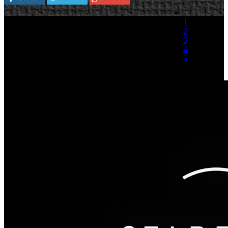
1
2
3
4
5
(2 votos)