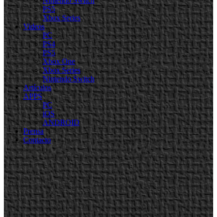
Nintendo Switch
PS5
Xbox Series
Videos
PC
PS4
PS5
Xbox One
Xbox Series
Nintendo Switch
Artículos
APPS
PC
iOS
ANDROID
Prensa
Contacto