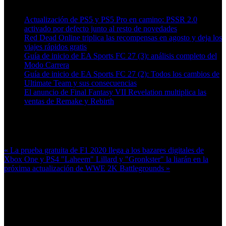
Artículos relacionados (por etiqueta)
Actualización de PS5 y PS5 Pro en camino: PSSR 2.0
activado por defecto junto al resto de novedades
Red Dead Online triplica las recompensas en agosto y deja los
viajes rápidos gratis
Guía de inicio de EA Sports FC 27 (3): análisis completo del
Modo Carrera
Guía de inicio de EA Sports FC 27 (2): Todos los cambios de
Ultimate Team y sus consecuencias
El anuncio de Final Fantasy VII Revelation multiplica las
ventas de Remake y Rebirth
Más en esta categoría:
« La prueba gratuita de F1 2020 llega a los bazares digitales de
Xbox One y PS4
"Laheem" Lillard y "Gronkster" la liarán en la
próxima actualización de WWE 2K Battlegrounds »