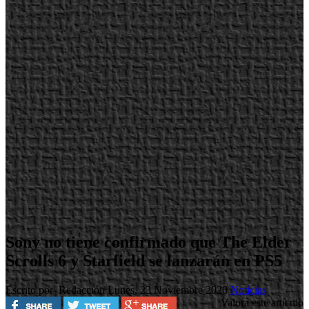
Sony no tiene confirmado que The Elder
Scrolls 6 y Starfield se lanzarán en PS5
Escrito por Redacción
Lunes, 23 Noviembre 2020
Noticias
Valora este artículo