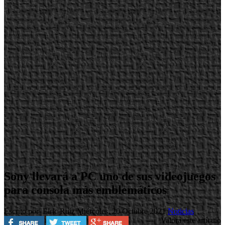
Sony llevará a PC uno de sus videojuegos
para consola más emblemáticos
Escrito por Elric Ruiz
Miércoles, 20 Octubre 2021
Noticias
Valora este artículo