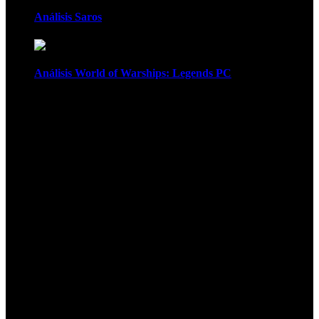
Análisis Saros
Análisis World of Warships: Legends PC
1