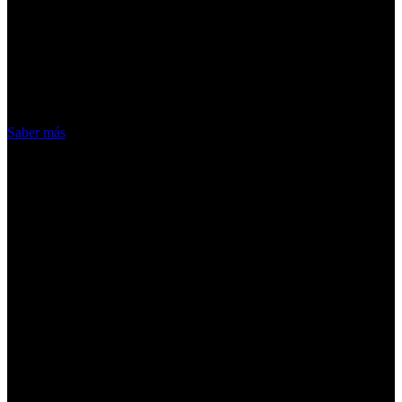
¡Atención! Las cookies nos permiten
ofrecer nuestros servicios. Al utilizar
nuestros servicios, aceptas el uso que
hacemos de las cookies
Acepto
Saber más