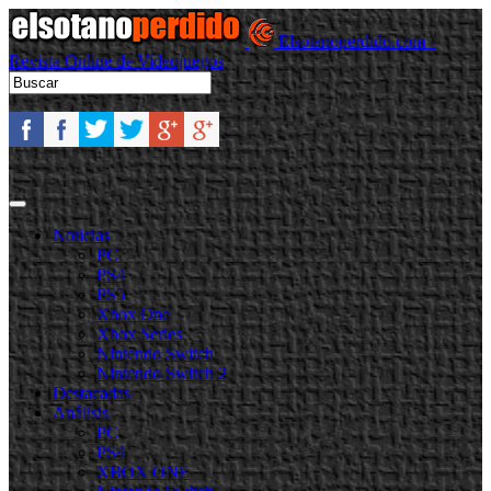
Elsotanoperdido.com -
Revista Online de Videojuegos
Noticias
PC
PS4
PS5
Xbox One
Xbox Series
Nintendo Switch
Nintendo Switch 2
Destacadas
Análisis
PC
PS4
XBOX ONE