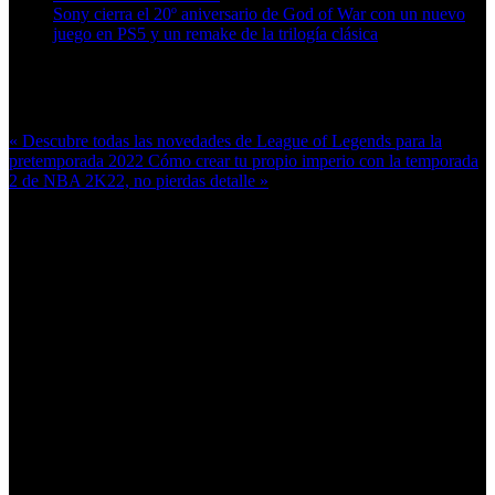
Sony cierra el 20º aniversario de God of War con un nuevo
juego en PS5 y un remake de la trilogía clásica
Más en esta categoría:
« Descubre todas las novedades de League of Legends para la
pretemporada 2022
Cómo crear tu propio imperio con la temporada
2 de NBA 2K22, no pierdas detalle »