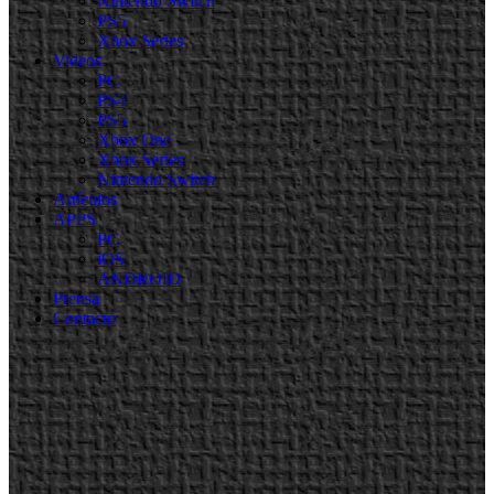
Nintendo Switch
PS5
Xbox Series
Videos
PC
PS4
PS5
Xbox One
Xbox Series
Nintendo Switch
Artículos
APPS
PC
iOS
ANDROID
Prensa
Contacto