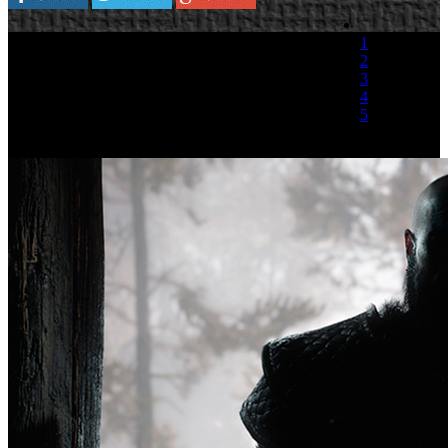
1
2
3
4
5
(1 Voto)