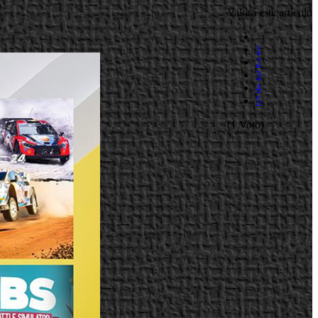
Valora este artículo
1
2
3
4
5
(1 Voto)