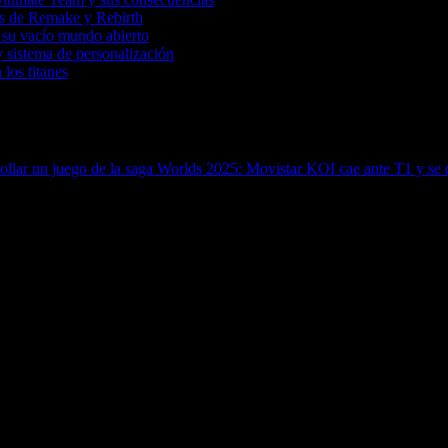
tas de Remake y Rebirth
 su vacío mundo abierto
 sistema de personalización
 los titanes
ollar un juego de la saga
Worlds 2025: Movistar KOI cae ante T1 y se de