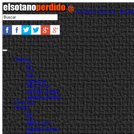
Elsotanoperdido.com - Revist
Noticias
PC
PS4
PS5
Xbox One
Xbox Series
Nintendo Switch
Nintendo Switch 2
Destacadas
Análisis
PC
PS4
XBOX ONE
Nintendo Switch