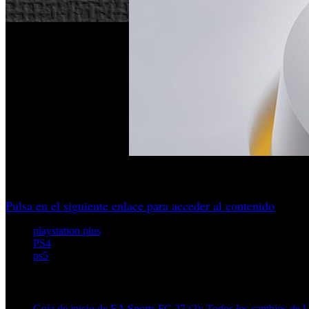
Stray, EA Sports WRC 24 y Totally Accurate Battle Simulato
Pulsa en el siguiente enlace para acceder al contenido
playstation plus
PS4
ps5
Artículos relacionados (por etiqueta)
Guía de inicio de EA Sports FC 27 (2): Todos los cambios de 