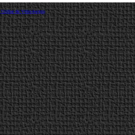
a Online de Videojuegos