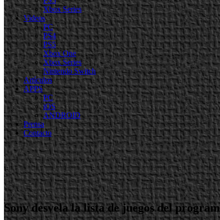
PS5
Xbox Series
Videos
PC
PS4
PS5
Xbox One
Xbox Series
Nintendo Switch
Artículos
APPS
PC
iOS
ANDROID
Prensa
Contacto
Sony desvela la lista de juegos del progr