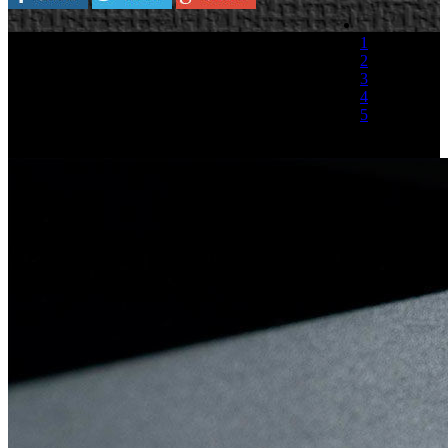
1
2
3
4
5
(1 Voto)