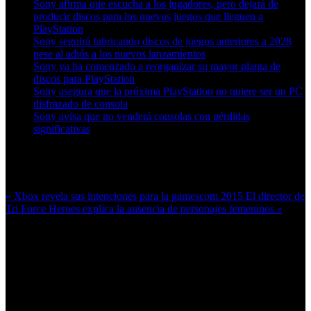
Sony afirma que escucha a los jugadores, pero dejará de
producir discos para los nuevos juegos que lleguen a
PlayStation
Sony seguirá fabricando discos de juegos anteriores a 2028
pese al adiós a los nuevos lanzamientos
Sony ya ha comenzado a reorganizar su mayor planta de
discos para PlayStation
Sony asegura que la próxima PlayStation no quiere ser un PC
disfrazado de consola
Sony avisa que no venderá consolas con pérdidas
significativas
Más en esta categoría:
« Xbox revela sus intenciones para la gamescom 2015
El director de
Tri Force Heroes explica la ausencia de personajes femeninos »