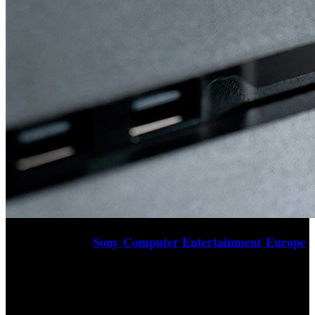
Sony Computer Entertainment Europe
El presidente de
,
Jim Ryan, ha revelado algunas cifras y datos significativos
de la evolución comercial de PlayStation 4, la actual
videoconsola de sobremesa de la compañía. Según el dato
ofrecido por el directivo europeo, desde su lanzamiento,