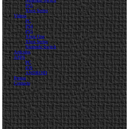
Nintendo Switch
PS5
Xbox Series
Videos
PC
PS4
PS5
Xbox One
Xbox Series
Nintendo Switch
Artículos
APPS
PC
iOS
ANDROID
Prensa
Contacto