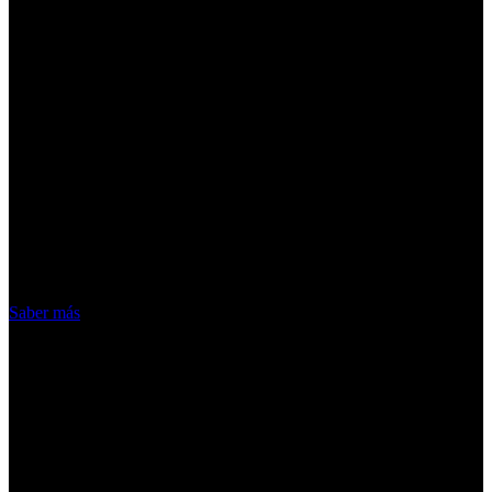
¡Atención! Las cookies nos permiten
ofrecer nuestros servicios. Al utilizar
nuestros servicios, aceptas el uso que
hacemos de las cookies
Acepto
Saber más