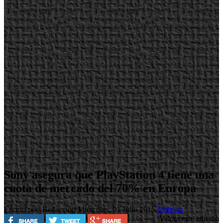
Sony asegura que PlayStation 4 tiene una
cuota de mercado del 70% en Europa
Escrito por Redacción
Miércoles, 01 Julio 2015
Noticias
Valora este artículo