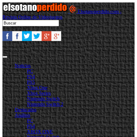
Elsotanoperdido.com -
Revista Online de Videojuegos
Noticias
PC
PS4
PS5
Xbox One
Xbox Series
Nintendo Switch
Nintendo Switch 2
Destacadas
Análisis
PC
PS4
XBOX ONE