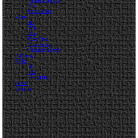
Nintendo Switch
PS5
Xbox Series
Videos
PC
PS4
PS5
Xbox One
Xbox Series
Nintendo Switch
Artículos
APPS
PC
iOS
ANDROID
Prensa
Contacto