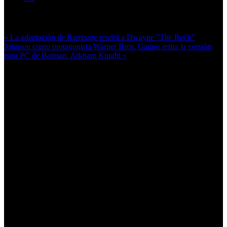
Más en esta categoría:
« La adaptación de Rampage tendrá a Dwayne "The Rock"
Johnson como protagonista
Warner Bros. Games retira la versión
para PC de Batman: Arkham Knight »