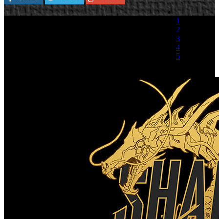
1
2
3
4
5
(1 Voto)