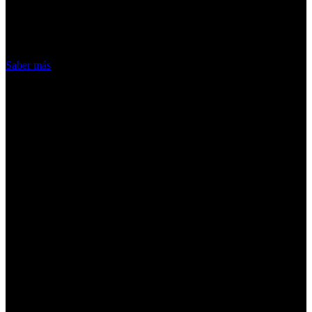
nuestros servicios, aceptas el uso que
hacemos de las cookies
Acepto
Saber más