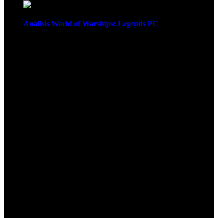
Análisis World of Warships: Legends PC
1
¡Atención! Las cookies nos permiten
ofrecer nuestros servicios. Al utilizar