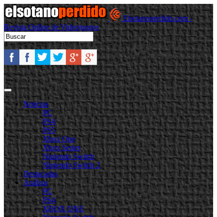
Elsotanoperdido.com -
Revista Online de Videojuegos
Noticias
PC
PS4
PS5
Xbox One
Xbox Series
Nintendo Switch
Nintendo Switch 2
Destacadas
Análisis
PC
PS4
XBOX ONE