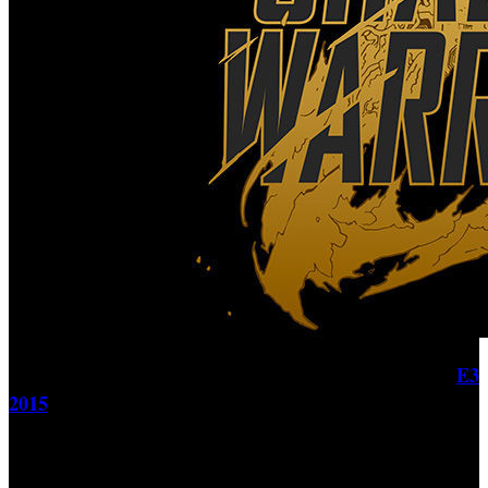
Devolver Digital
E3
La desarrolladora
se marcó el pasado
2015
una extensa demostración ingame de 15 minutos de
‘Shadow Warrior 2’
duración de
. En el tráiler de la nueva
aventura de Lo Wang se puede apreciar los escenarios y
diseños, que a primera vista dan la impresión de ofrecer