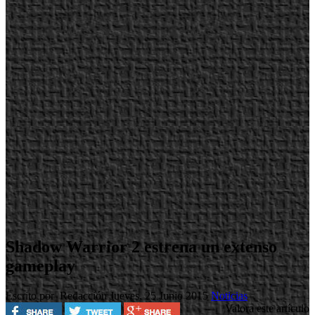
Shadow Warrior 2 estrena un extenso
gameplay
Escrito por Redacción
Jueves, 25 Junio 2015
Noticias
Valora este artículo