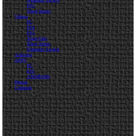
Nintendo Switch
PS5
Xbox Series
Videos
PC
PS4
PS5
Xbox One
Xbox Series
Nintendo Switch
Artículos
APPS
PC
iOS
ANDROID
Prensa
Contacto