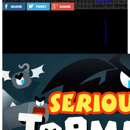
Valora este artículo
1
2
3
4
5
(1 Voto)