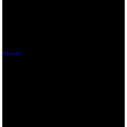
¡Atención! Las cookies nos permiten
ofrecer nuestros servicios. Al utilizar
nuestros servicios, aceptas el uso que
hacemos de las cookies
Acepto
Saber más