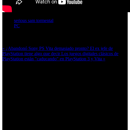
serious sam tormental
PC
Más en esta categoría:
« ¿Abandonó Sony PS Vita demasiado pronto? El ex jefe de
PlayStation tiene algo que decir
Los juegos digitales clásicos de
PlayStation están "caducando" en PlayStation 3 y Vita »