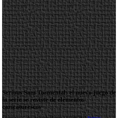
Serious Sam Tormental: el nuevo juego de
la serie se reviste de elementos
caricaturescos
Escrito por Carlos de Ayala
Martes, 12 Abril 2022
Noticias