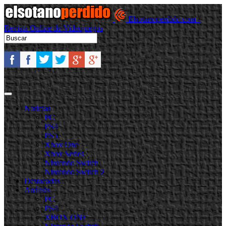
Elsotanoperdido.com -
Revista Online de Videojuegos
Noticias
PC
PS4
PS5
Xbox One
Xbox Series
Nintendo Switch
Nintendo Switch 2
Destacadas
Análisis
PC
PS4
XBOX ONE