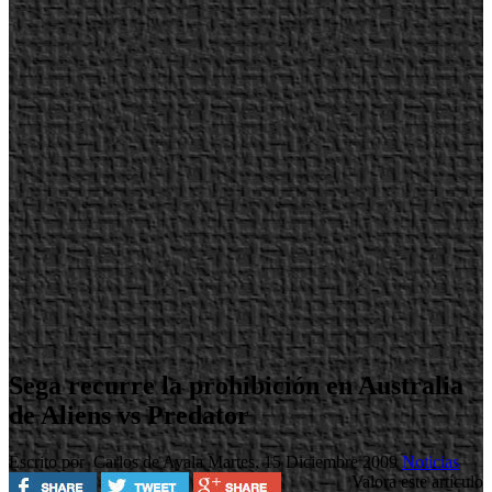
Sega recurre la prohibición en Australia
de Aliens vs Predator
Escrito por Carlos de Ayala
Martes, 15 Diciembre 2009
Noticias
Valora este artículo