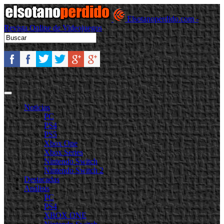
Elsotanoperdido.com -
Revista Online de Videojuegos
Noticias
PC
PS4
PS5
Xbox One
Xbox Series
Nintendo Switch
Nintendo Switch 2
Destacadas
Análisis
PC
PS4
XBOX ONE