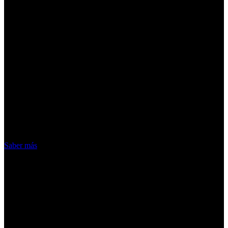
¡Atención! Las cookies nos permiten
ofrecer nuestros servicios. Al utilizar
nuestros servicios, aceptas el uso que
hacemos de las cookies
Acepto
Saber más