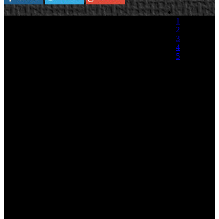
Plataforma:
Xbox 360/PlayStation 3/PC
1
2
Sega ha solicitado una revisión de la calificación
3
obtenida por la Junta de Revisión de contenidos
4
en Australia con la esperanza de la liberación del
5
titulo para su edición en el país, algo que no es de
extrañar teniendo en cuenta la cantidad de dinero
(0 votos)
que ha invertido en su desarrollo.
La junta de revisión de clasificación australiana anuncia que ha
recibido una solicitud de reconsideración de la clasificación, que
obtuvo en su primera revisión un RC (clasificación rechazada) por la
Junta de Clasificación. El próximo día 18 se anunciará públicamente
la decisión final del órgano regulador de contenidos.