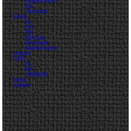
Nintendo Switch
PS5
Xbox Series
Videos
PC
PS4
PS5
Xbox One
Xbox Series
Nintendo Switch
Artículos
APPS
PC
iOS
ANDROID
Prensa
Contacto