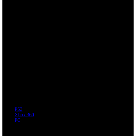
PS3
Xbox 360
PC
Artículos relacionados (por etiqueta)