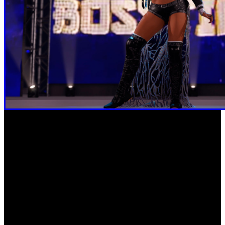
La Edición Deluxe, por su parte, estará disponible para
PlayStation 4, PlayStation 5, Xbox One, Xbox Series X|S
en formato físico y digital, y para PC en formato digital.
Incluye la Edición Estándar más el Pack Undertaker
Immortal; un pase de temporada para los cinco packs de
contenido DLC posteriores al lanzamiento; los packs
MiLEYENDA Mega-Boost y SuperCharger; contenido de
WWE SuperCard de edición limitada (solo para copias
físicas). Esta edición estará disponible el 8 de marzo de