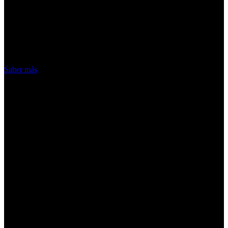
ofrecer nuestros servicios. Al utilizar
nuestros servicios, aceptas el uso que
hacemos de las cookies
Acepto
Saber más