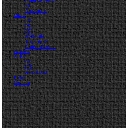
Nintendo Switch
PS5
Xbox Series
Videos
PC
PS4
PS5
Xbox One
Xbox Series
Nintendo Switch
Artículos
APPS
PC
iOS
ANDROID
Prensa
Contacto