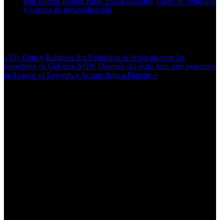
Hot Wheels Infinite Rush revela campaña, clases de vehículos
y sistema de personalización
Más en esta categoría:
« Fly Corp y Rainbow Six Extraction se destacan entre las
novedades de GeForce NOW
Después del éxito Jinx, otro personaje
de League of Legends y Arcane llega a Fortnite »