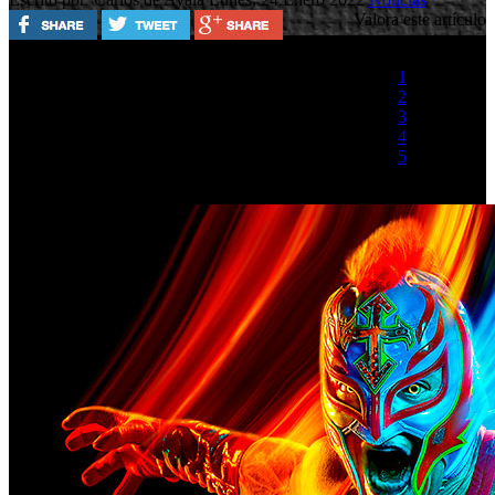
Valora este artículo
1
2
3
4
5
(2 votos)