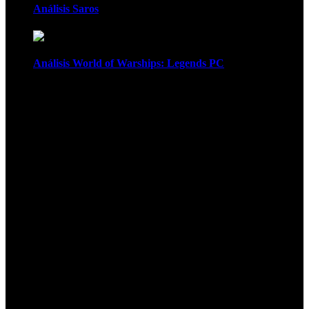
Análisis Saros
Análisis World of Warships: Legends PC
1
¡Atención! Las cookies nos permiten