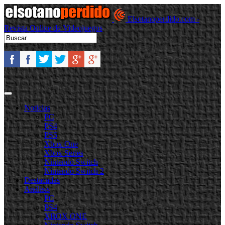
Elsotanoperdido.com -
Revista Online de Videojuegos
Noticias
PC
PS4
PS5
Xbox One
Xbox Series
Nintendo Switch
Nintendo Switch 2
Destacadas
Análisis
PC
PS4
XBOX ONE