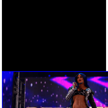
su estreno el 11 de marzo de 2022: Edición Estándar, Pack
Digital Cross-Gen, Edición Deluxe y, para celebrar el 25
aniversario de la facción del Nuevo Orden Mundial, la
Edición Digital nWo 4-Life. La Edición Estándar estará
disponible para plataformas de antigua generación
(consolas PlayStation 4, Xbox One y PC) y para consolas
de nueva generación (PlayStation 5 y Xbox Series X|S)
tanto en formato físico como digital; El Pack Digital
Cross-Gen estará disponible sólo en formato digital e
incluye la Edición Estándar digital y el Pack Rey Mysterio
de Starrcade '96 en las consolas PlayStation y Xbox de
antigua y nueva generación.