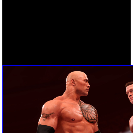
‘WWE 2K22’ también amplía sus posibilidades de
personalización de la experiencia en la WWE hasta el más
mínimo detalle, desde tomar el control de las marcas, los
eventos en vivo, los resultados de los combates, las
rivalidades y más, hasta crear Superstars, estadios y los
campeonatos personalizados. Todas estas creaciones se
podrán compartir con otros jugadores, esta vez, con
intercambio multiplataforma incluido.