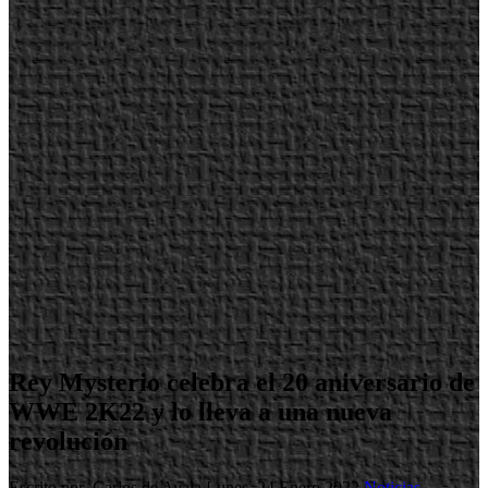
Rey Mysterio celebra el 20 aniversario de
WWE 2K22 y lo lleva a una nueva
revolución
Escrito por Carlos de Ayala
Lunes, 24 Enero 2022
Noticias