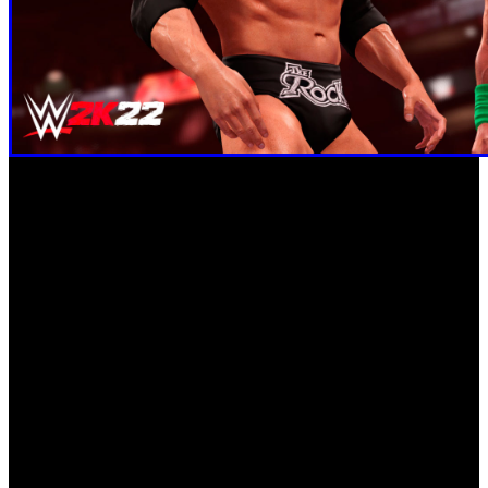
Además, se introducirán nuevos modos en WWE 2K:
MiGM y MiFACCIÓN. En MiGM, los jugadores se meten
en el papel de un director general de la WWE y podrán
tomar decisiones para construir la mayor marca del
Universo WWE. Con MiFACCIÓN, el primero de la
franquicia, se podrá coleccionar y gestionar una facción de
ensueño con eventos semanales y actualizaciones
periódicas.
Ediciones para todos los gustos
‘WWE 2K22’ contará con cuatro ediciones del juego para