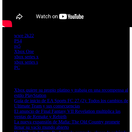
wwe 2k22
PS4
ps5
Xbox One
xbox series x
xbox series s
PC
Artículos relacionados (por etiqueta)
Xbox quiere su propio platino y trabaja en una recompensa al
estilo PlayStation
Guía de inicio de EA Sports FC 27 (2): Todos los cambios de
Ultimate Team y sus consecuencias
El anuncio de Final Fantasy VII Revelation multiplica las
ventas de Remake y Rebirth
La nueva expansión de Mafia: The Old Country promete
llenar su vacío mundo abierto