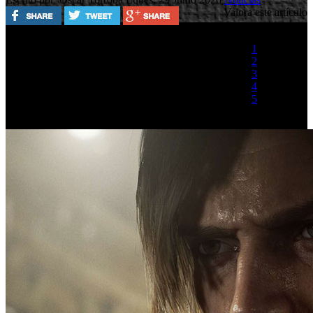
Valora este artículo
1
2
3
4
5
(1 Voto)