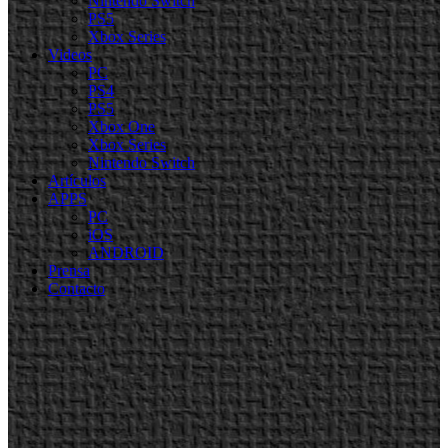
Nintendo Switch
PS5
Xbox Series
Videos
PC
PS4
PS5
Xbox One
Xbox Series
Nintendo Switch
Artículos
APPS
PC
iOS
ANDROID
Prensa
Contacto