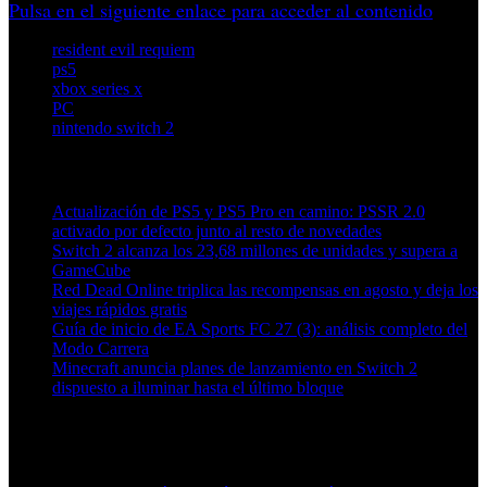
Pulsa en el siguiente enlace para acceder al contenido
resident evil requiem
ps5
xbox series x
PC
nintendo switch 2
Artículos relacionados (por etiqueta)
Actualización de PS5 y PS5 Pro en camino: PSSR 2.0
activado por defecto junto al resto de novedades
Switch 2 alcanza los 23,68 millones de unidades y supera a
GameCube
Red Dead Online triplica las recompensas en agosto y deja los
viajes rápidos gratis
Guía de inicio de EA Sports FC 27 (3): análisis completo del
Modo Carrera
Minecraft anuncia planes de lanzamiento en Switch 2
dispuesto a iluminar hasta el último bloque
Más en esta categoría: