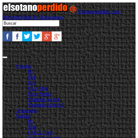
Elsotanoperdido.com -
Revista Online de Videojuegos
Noticias
PC
PS4
PS5
Xbox One
Xbox Series
Nintendo Switch
Nintendo Switch 2
Destacadas
Análisis
PC
PS4
XBOX ONE