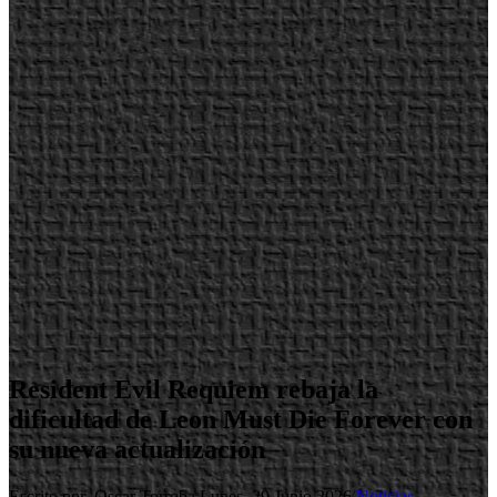
Resident Evil Requiem rebaja la
dificultad de Leon Must Die Forever con
su nueva actualización
Escrito por Oscar Torroba
Lunes, 29 Junio 2026
Noticias