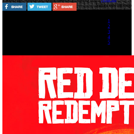
Valora este artículo
1
2
3
4
5
(1 Voto)