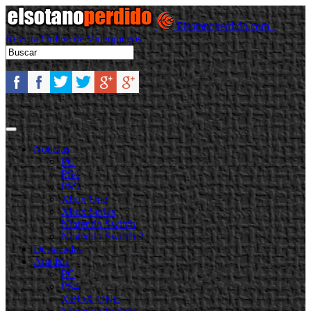
Elsotanoperdido.com -
Revista Online de Videojuegos
Noticias
PC
PS4
PS5
Xbox One
Xbox Series
Nintendo Switch
Nintendo Switch 2
Destacadas
Análisis
PC
PS4
XBOX ONE