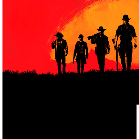
Red Dead Redemption 2
El estreno de ‘
’ se produjo en
octubre de 2018 y durante todo este tiempo ha mantenido
una base estable de jugadores que ha ido creciendo en
mayor medida dependiendo del periodo. Por ejemplo, el