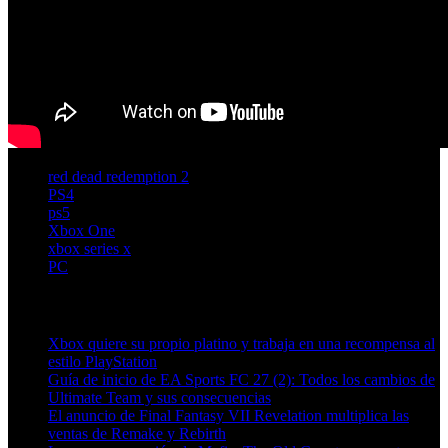
red dead redemption 2
PS4
ps5
Xbox One
xbox series x
PC
Artículos relacionados (por etiqueta)
Xbox quiere su propio platino y trabaja en una recompensa al
estilo PlayStation
Guía de inicio de EA Sports FC 27 (2): Todos los cambios de
Ultimate Team y sus consecuencias
El anuncio de Final Fantasy VII Revelation multiplica las
ventas de Remake y Rebirth