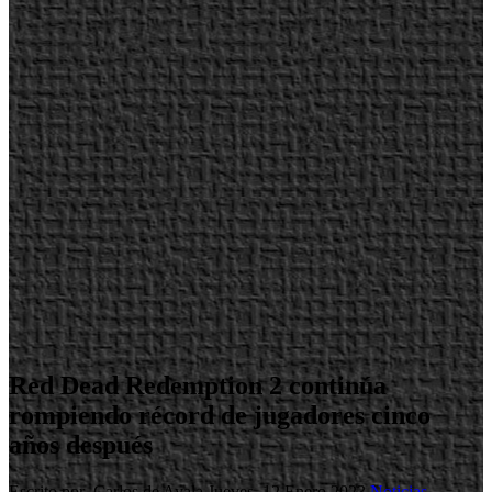
Red Dead Redemption 2 continúa
rompiendo récord de jugadores cinco
años después
Escrito por Carlos de Ayala
Jueves, 12 Enero 2023
Noticias