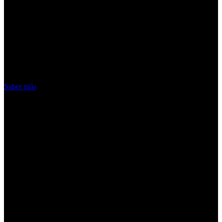
¡Atención! Las cookies nos permiten
ofrecer nuestros servicios. Al utilizar
nuestros servicios, aceptas el uso que
hacemos de las cookies
Acepto
Saber más