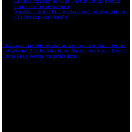
La nueva expansión de Mafia: The Old Country promete
llenar su vacío mundo abierto
Hot Wheels Infinite Rush revela campaña, clases de vehículos
y sistema de personalización
Más en esta categoría:
« Este aspecto de Widowmaker aumenta tus posibilidades de morir
en Overwatch 2
En los Xbox Game Pass de enero destaca Monster
Hunter Rise y Persona por partida doble »