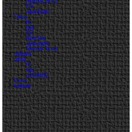
Nintendo Switch
PS5
Xbox Series
Videos
PC
PS4
PS5
Xbox One
Xbox Series
Nintendo Switch
Artículos
APPS
PC
iOS
ANDROID
Prensa
Contacto