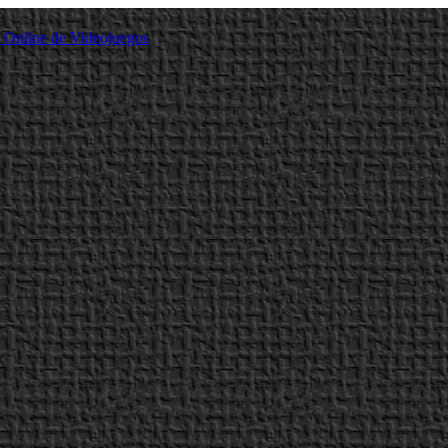
a Online de Videojuegos