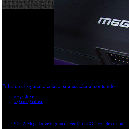
Lo recordamos con los precios en pesetas, equivalencia en 
Pulsa en el siguiente enlace para acceder al contenido
mega drive
sega mega drive
Artículos relacionados (por etiqueta)
SEGA Mega Drive regresa en versión LEGO con dos mandos y 