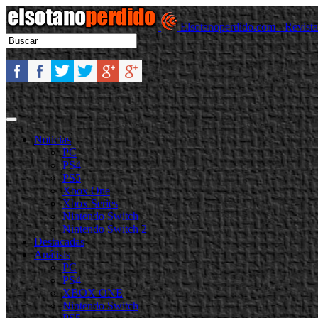
Elsotanoperdido.com - Revist
Noticias
PC
PS4
PS5
Xbox One
Xbox Series
Nintendo Switch
Nintendo Switch 2
Destacadas
Análisis
PC
PS4
XBOX ONE
Nintendo Switch