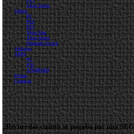
PS5
Xbox Series
Videos
PC
PS4
PS5
Xbox One
Xbox Series
Nintendo Switch
Artículos
APPS
PC
iOS
ANDROID
Prensa
Contacto
¿Recuerdas cuánto se pagaba por una SEG