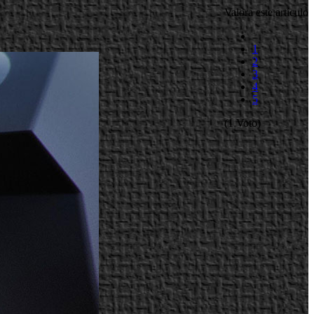
Valora este artículo
1
2
3
4
5
(1 Voto)