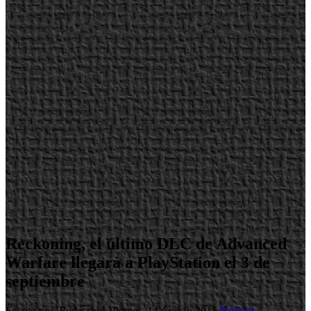
Reckoning, el último DLC de Advanced
Warfare llegará a PlayStation el 3 de
septiembre
Escrito por Redacción
Viernes, 14 Agosto 2015
Noticias