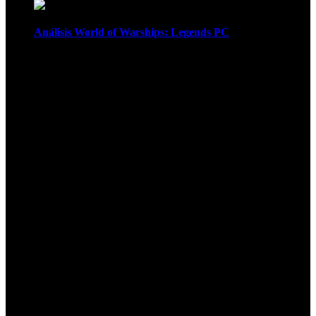
Análisis World of Warships: Legends PC
1
¡Atención! Las cookies nos permiten
ofrecer nuestros servicios. Al utilizar