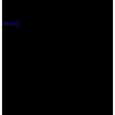
nuestros servicios, aceptas el uso que
hacemos de las cookies
Acepto
Saber más