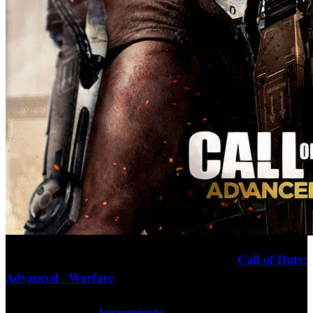
'
Call of Duty:
El cuarto y último contenido descargable de
Advanced Warfare
'
Reckoning
, llamado '
', llegará el
próximo 3 de septiembre para las plataformas de Sony y
lanzamiento
ordenador tras su
en Xbox, según anuncia la