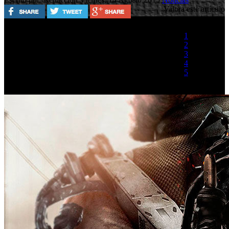
Valora este artículo
1
2
3
4
5
(0 votos)