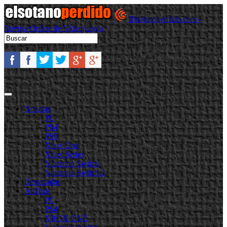
Elsotanoperdido.com -
Revista Online de Videojuegos
Noticias
PC
PS4
PS5
Xbox One
Xbox Series
Nintendo Switch
Nintendo Switch 2
Destacadas
Análisis
PC
PS4
XBOX ONE