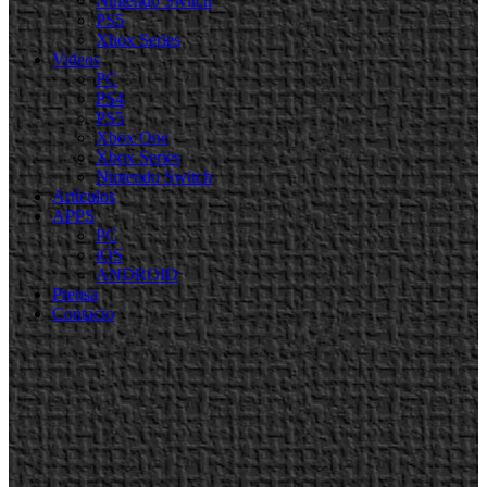
Nintendo Switch
PS5
Xbox Series
Videos
PC
PS4
PS5
Xbox One
Xbox Series
Nintendo Switch
Artículos
APPS
PC
iOS
ANDROID
Prensa
Contacto