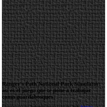
Ranger's Path National Park Simulator:
así es el juego que te pone a trabajar
como guardabosques
Escrito por Oscar Torroba
Viernes, 13 Marzo 2026
Noticias