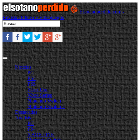
Elsotanoperdido.com -
Revista Online de Videojuegos
Noticias
PC
PS4
PS5
Xbox One
Xbox Series
Nintendo Switch
Nintendo Switch 2
Destacadas
Análisis
PC
PS4
XBOX ONE