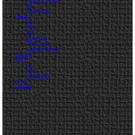
Nintendo Switch
PS5
Xbox Series
Videos
PC
PS4
PS5
Xbox One
Xbox Series
Nintendo Switch
Artículos
APPS
PC
iOS
ANDROID
Prensa
Contacto