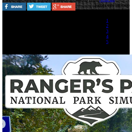
Valora este artículo
1
2
3
4
5
(1 Voto)