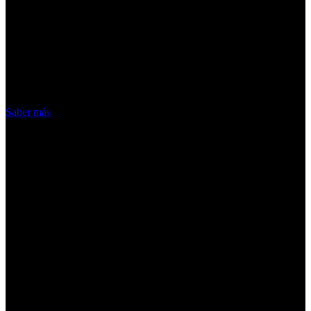
¡Atención! Las cookies nos permiten
ofrecer nuestros servicios. Al utilizar
nuestros servicios, aceptas el uso que
hacemos de las cookies
Acepto
Saber más