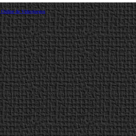
a Online de Videojuegos