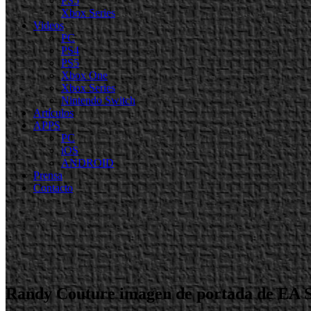
PS5
Xbox Series
Videos
PC
PS4
PS5
Xbox One
Xbox Series
Nintendo Switch
Artículos
APPS
PC
iOS
ANDROID
Prensa
Contacto
Randy Couture imagen de portada de EA