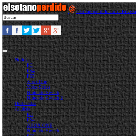
Elsotanoperdido.com - Revist
Noticias
PC
PS4
PS5
Xbox One
Xbox Series
Nintendo Switch
Nintendo Switch 2
Destacadas
Análisis
PC
PS4
XBOX ONE
Nintendo Switch