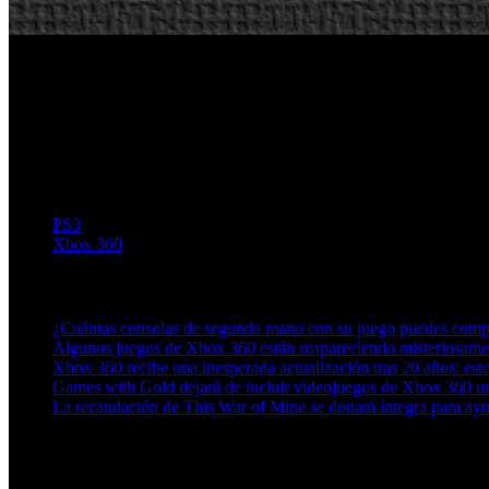
PS3
Xbox 360
Artículos relacionados (por etiqueta)
¿Cuántas consolas de segunda mano con su juego puedes compr
Algunos juegos de Xbox 360 están reapareciendo misteriosamen
Xbox 360 recibe una inesperada actualización tras 20 años: est
Games with Gold dejará de incluir videojuegos de Xbox 360 un
La recaudación de This War of Mine se donará íntegra para ayu
Más en esta categoría: