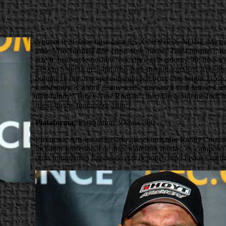
Normal 0 21 false false false ES X-NONE X-NONE Microsoft
table.MsoNormalTable {mso-style-name:"Tabla normal"; mso
size:0; mso-style-noshow:yes; mso-style-priority:99; mso-st
alt:0cm 5.4pt 0cm 5.4pt; mso-para-margin-top:0cm; mso-pa
bottom:10.0pt; mso-para-margin-left:0cm; line-height:115%
font-family:"Calibri","sans-serif"; mso-ascii-font-family:Cal
font-family:"Times New Roman"; mso-fareast-theme-font:min
hansi-theme-font:minor-latin;}
Plataforma:
PlayStation 3/Xbox 360
Electronic Arts ha anunciado que el luchador Randy Coutu
luchador profesional de artes marciales mixtas, ex-campeón
otras importantes figuras de este deporte como Fedor Emelia