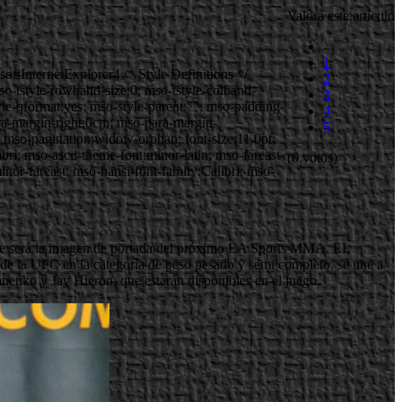
Valora este artículo
1
InternetExplorer4 /* Style Definitions */
2
-tstyle-rowband-size:0; mso-tstyle-colband-
3
yle-qformat:yes; mso-style-parent:""; mso-padding-
4
ra-margin-right:0cm; mso-para-margin-
5
; mso-pagination:widow-orphan; font-size:11.0pt;
ibri; mso-ascii-theme-font:minor-latin; mso-fareast-
(0 votos)
or-fareast; mso-hansi-font-family:Calibri; mso-
re será la imagen de portada del próximo EA Sports MMA. EL
 de la UFC en la categoría de peso pesado y semi completo, se une a
nenko y Jay Hieron, que estarán disponibles en el juego.