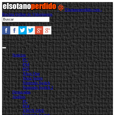
Elsotanoperdido.com -
Revista Online de Videojuegos
Noticias
PC
PS4
PS5
Xbox One
Xbox Series
Nintendo Switch
Nintendo Switch 2
Destacadas
Análisis
PC
PS4
XBOX ONE