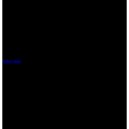
¡Atención! Las cookies nos permiten
ofrecer nuestros servicios. Al utilizar
nuestros servicios, aceptas el uso que
hacemos de las cookies
Acepto
Saber más