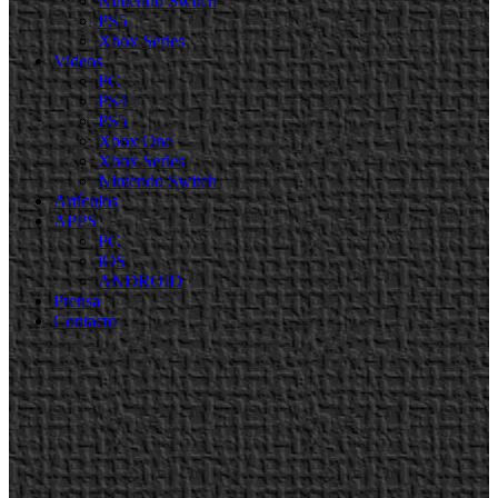
Nintendo Switch
PS5
Xbox Series
Videos
PC
PS4
PS5
Xbox One
Xbox Series
Nintendo Switch
Artículos
APPS
PC
iOS
ANDROID
Prensa
Contacto