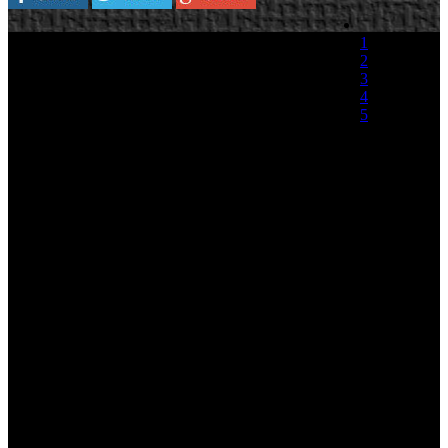
Valve han desvelado algunos detalles de la
1
tercera de las cinco campañas que están
2
preparando para Left 4 Dead 2.
3
4
En Dark Carnival, la campaña tendrá lugar en
5
varias localizaciones, pasando de un hotel hasta
un carnaval. Un carnaval donde las atracciones
(0 votos)
estarán funcionando y serán jugables. Ademas se
ha presentado una nueva camiseta para Ellis, una guitarra eléctrica
para usar cuerpo a cuerpo, un zombi payaso que podrá llamar a
otros para que le ayuden y una nueva clase de infectado: el jinete.
Este zombi jinete saltará sobre los jugadores y los montará como su
profesión le indica, es decir, a lomos del jugador.