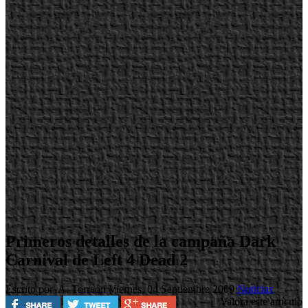
Primeros detalles de la campaña Dark
Carnival de Left 4 Dead 2
Escrito por A. Torreón
Viernes, 04 Septiembre 2009
Noticias
Valora este artículo