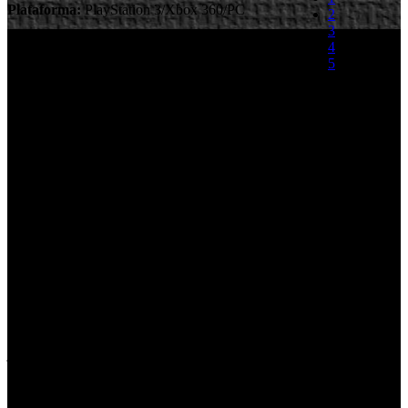
Plataforma:
PlayStation 3/Xbox 360/PC
2
3
Ya disponemos del primer tráiler en castellano en
4
HD del recientemente anunciado F.E.A.R. 3,
5
para PlayStation 3, Xbox 360 y Windows PC,
que en principio y salvo contratiempos de última
(0 votos)
hora, estará disponible en otoño. El video
producido con imágenes reales, nos muestra fugazmente cual será el
argumento de la tercera entrega del shooter de terror en primera
persona.
Alma regresa en F.E.A.R. 3, pero esta vez sus hijos Point Man y
Paxton Fettel traen un nuevo modo cooperativo divergente,
ofreciendo a los jugadores diferentes habilidades que condicionarán
su juego así como la experiencia de su compañero. Los jugadores
podrán vivir la experiencia del juego en el modo individual o
cooperativo como Point Man, un súper soldado genéticamente
modificado que ya aparecía en la primera entrega de la saga. Pero
también se podrá jugar en el modo cooperativo como Paxton Fettel,
cuyo poder telekinético le ha devuelto la vida después de su muerte.
El juego está desarrollado por Day 1 Studios, desarrollador del
juego original para consolas F.E.A.R., en colaboración con
Monolith Studios. Por último, apuntar que el video está disponible
en HD 1080p en la sección de videos destacados
F.E.A.R. 3 –
Debut (+18)