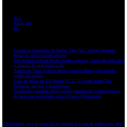
{flv img="capt/FEAR3TrailerdebutCast2capt.jpg"
}FEAR3TrailerdebutCast{/flv}
PS3
Xbox 360
PC
Artículos relacionados (por etiqueta)
La nueva expansión de Mafia: The Old Country promete
llenar su vacío mundo abierto
Hot Wheels Infinite Rush revela campaña, clases de vehículos
y sistema de personalización
Attack on Titan 3 cierra planes para la última gran batalla
contra los titanes
Guía de inicio de EA Sports FC 27 (1): todo sobre The
Grounds, precios y plataformas
League of Legends: Riot Games refuerza las competiciones
de base con novedades para el Juego Organizado
Más en esta categoría:
« Torchlight, ya a la venta
Ya en tiendas Escuela de futbol para Wii