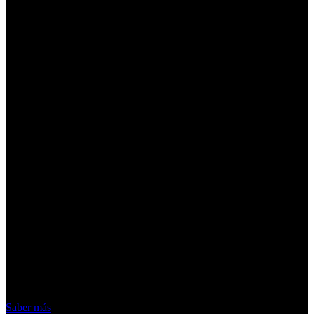
¡Atención! Las cookies nos permiten
ofrecer nuestros servicios. Al utilizar
nuestros servicios, aceptas el uso que
hacemos de las cookies
Acepto
Saber más