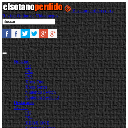
Elsotanoperdido.com -
Revista Online de Videojuegos
Noticias
PC
PS4
PS5
Xbox One
Xbox Series
Nintendo Switch
Nintendo Switch 2
Destacadas
Análisis
PC
PS4
XBOX ONE