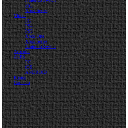
Nintendo Switch
PS5
Xbox Series
Videos
PC
PS4
PS5
Xbox One
Xbox Series
Nintendo Switch
Artículos
APPS
PC
iOS
ANDROID
Prensa
Contacto