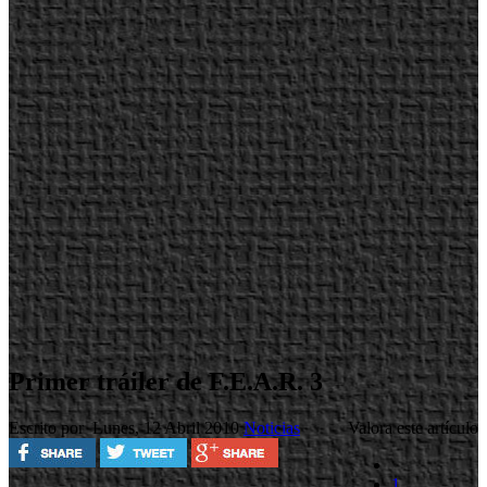
Primer tráiler de F.E.A.R. 3
Escrito por
Lunes, 12 Abril 2010
Noticias
Valora este artículo
1