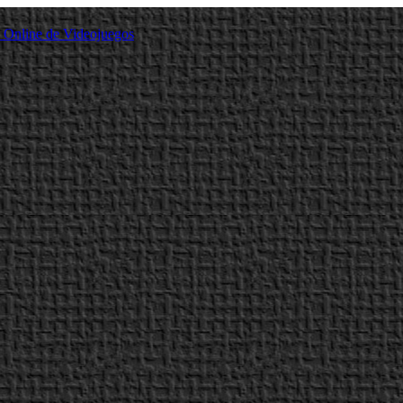
a Online de Videojuegos