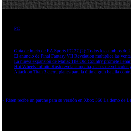
exclusivamente par
PC
Artículos relacionados (por etiqueta)
Guía de inicio de EA Sports FC 27 (2): Todos los cambios de 
El anuncio de Final Fantasy VII Revelation multiplica las ven
La nueva expansión de Mafia: The Old Country promete llenar
Hot Wheels Infinite Rush revela campaña, clases de vehículos y
Attack on Titan 3 cierra planes para la última gran batalla contra
Más en esta categoría:
« Risen recibe un parche para su versión en Xbox 360
La demo de Le