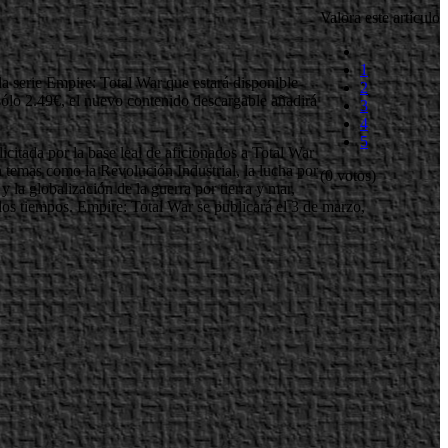
Valora este artículo
1
 serie Empire: Total War que estará disponible
2
sólo 2.49€, el nuevo contenido descargable añadirá
3
4
5
citada por la base leal de aficionados a Total War
n temas como la Revolución Industrial, la lucha por
(0 votos)
y la globalización de la guerra por tierra y mar,
los tiempos. Empire: Total War se publicará el 3 de marzo,