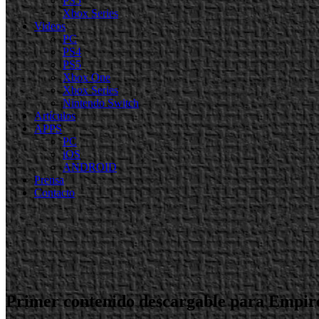
PS5
Xbox Series
Videos
PC
PS4
PS5
Xbox One
Xbox Series
Nintendo Switch
Artículos
APPS
PC
iOS
ANDROID
Prensa
Contacto
Primer contenido descargable para Empir