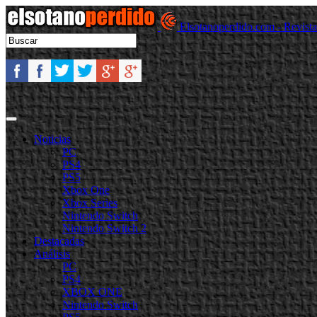
Elsotanoperdido.com - Revist
Noticias
PC
PS4
PS5
Xbox One
Xbox Series
Nintendo Switch
Nintendo Switch 2
Destacadas
Análisis
PC
PS4
XBOX ONE
Nintendo Switch