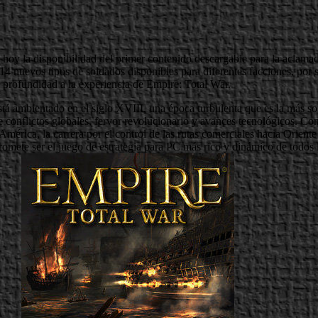
y la disponibilidad del primer contenido descargable para la aclamada
4 nuevos tipos de soldados disponibles para diferentes facciones, por 
profundidad a la experiencia de Empire: Total War.
tá ambientado en el siglo XVIII, una época turbulenta que es la más soli
e conflictos globales, fervor revolucionario y avances tecnológicos. Co
mérica, la carrera por el control de las rutas comerciales hacia Oriente 
omete ser el juego de estrategia para PC más rico y dinámico de todos 