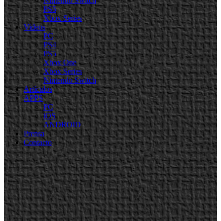
Nintendo Switch
PS5
Xbox Series
Videos
PC
PS4
PS5
Xbox One
Xbox Series
Nintendo Switch
Artículos
APPS
PC
iOS
ANDROID
Prensa
Contacto