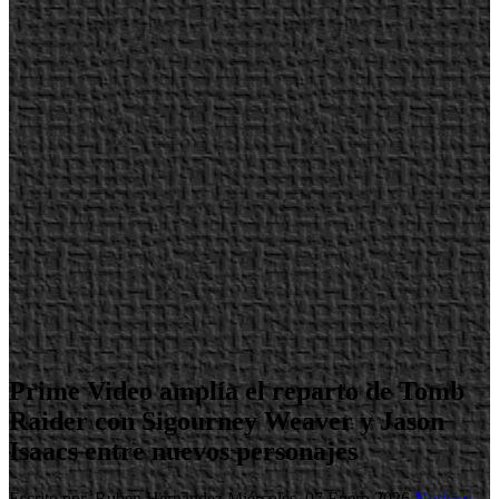
Prime Video amplía el reparto de Tomb
Raider con Sigourney Weaver y Jason
Isaacs entre nuevos personajes
Escrito por Ruben Hernandez
Miércoles, 07 Enero 2026
Noticias