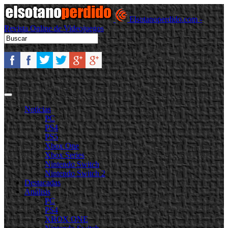
Elsotanoperdido.com -
Revista Online de Videojuegos
Noticias
PC
PS4
PS5
Xbox One
Xbox Series
Nintendo Switch
Nintendo Switch 2
Destacadas
Análisis
PC
PS4
XBOX ONE