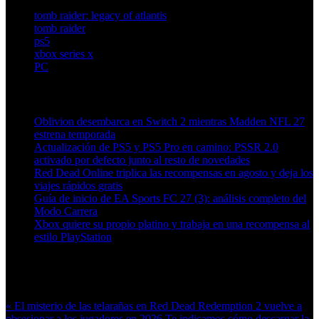
tomb raider: legacy of atlantis
tomb raider
ps5
xbox series x
PC
Artículos relacionados (por etiqueta)
Oblivion desembarca en Switch 2 mientras Madden NFL 27
estrena temporada
Actualización de PS5 y PS5 Pro en camino: PSSR 2.0
activado por defecto junto al resto de novedades
Red Dead Online triplica las recompensas en agosto y deja los
viajes rápidos gratis
Guía de inicio de EA Sports FC 27 (3): análisis completo del
Modo Carrera
Xbox quiere su propio platino y trabaja en una recompensa al
estilo PlayStation
Más en esta categoría:
« El misterio de las telarañas en Red Dead Redemption 2 vuelve a
obsesionar a los jugadores en 2026
Te indicamos cómo descargar la