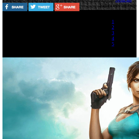
Valora este artículo
1
2
3
4
5
(1 Voto)