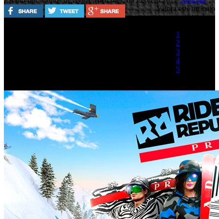
Valora este artículo
1
2
3
4
5
(1 Voto)