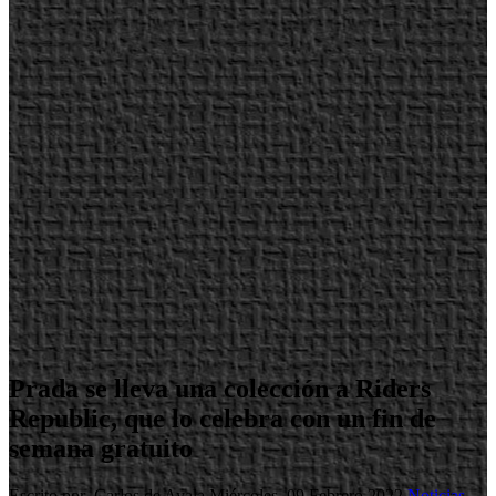
Prada se lleva una colección a Riders
Republic, que lo celebra con un fin de
semana gratuito
Escrito por Carlos de Ayala
Miércoles, 09 Febrero 2022
Noticias