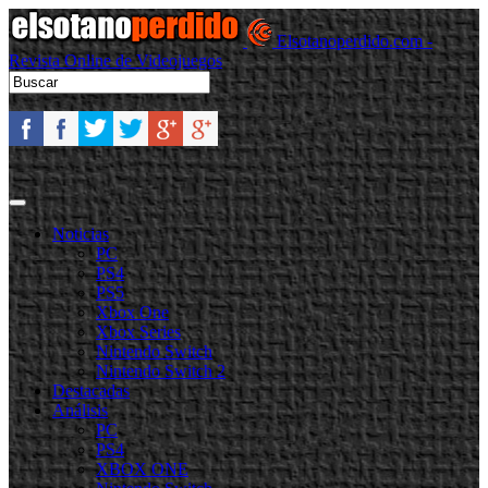
Elsotanoperdido.com -
Revista Online de Videojuegos
Noticias
PC
PS4
PS5
Xbox One
Xbox Series
Nintendo Switch
Nintendo Switch 2
Destacadas
Análisis
PC
PS4
XBOX ONE