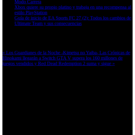
Modo Carrera
Xbox quiere su propio platino y trabaja en una recompensa al
estilo PlayStation
Guía de inicio de EA Sports FC 27 (2): Todos los cambios de
Ultimate Team y sus consecuencias
Más en esta categoría:
« Los Guardianes de la Noche -Kimetsu no Yaiba- Las Crónicas de
Hinokami llegarán a Switch
GTA V supera los 160 millones de
juegos vendidos y Red Dead Redemption 2 suma y sigue »