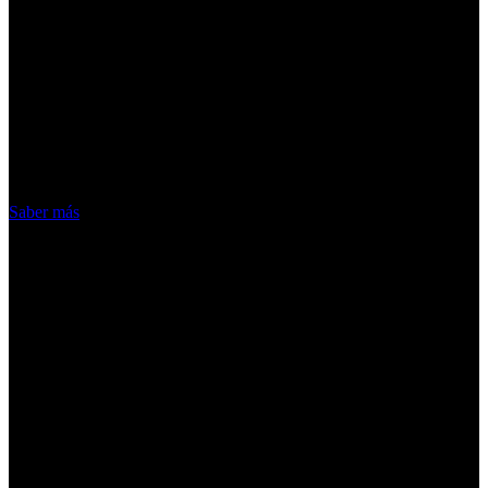
¡Atención! Las cookies nos permiten
ofrecer nuestros servicios. Al utilizar
nuestros servicios, aceptas el uso que
hacemos de las cookies
Acepto
Saber más