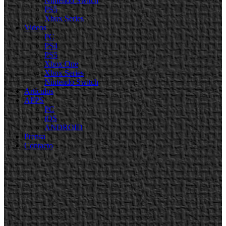
Nintendo Switch
PS5
Xbox Series
Videos
PC
PS4
PS5
Xbox One
Xbox Series
Nintendo Switch
Artículos
APPS
PC
iOS
ANDROID
Prensa
Contacto