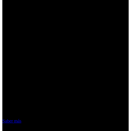
¡Atención! Las cookies nos permiten
ofrecer nuestros servicios. Al utilizar
nuestros servicios, aceptas el uso que
hacemos de las cookies
Acepto
Saber más