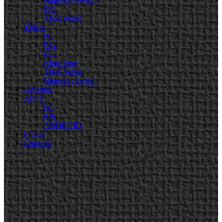
Nintendo Switch
PS5
Xbox Series
Videos
PC
PS4
PS5
Xbox One
Xbox Series
Nintendo Switch
Artículos
APPS
PC
iOS
ANDROID
Prensa
Contacto