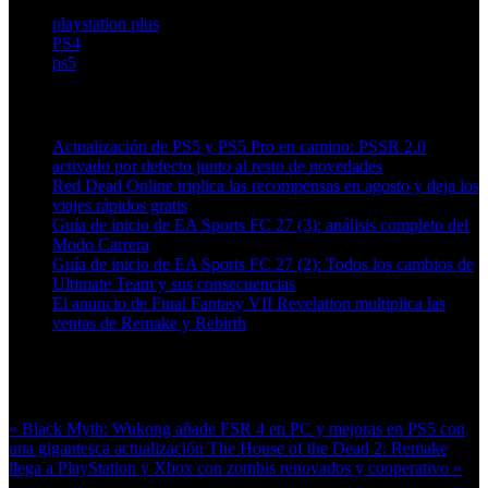
playstation plus
PS4
ps5
Artículos relacionados (por etiqueta)
Actualización de PS5 y PS5 Pro en camino: PSSR 2.0
activado por defecto junto al resto de novedades
Red Dead Online triplica las recompensas en agosto y deja los
viajes rápidos gratis
Guía de inicio de EA Sports FC 27 (3): análisis completo del
Modo Carrera
Guía de inicio de EA Sports FC 27 (2): Todos los cambios de
Ultimate Team y sus consecuencias
El anuncio de Final Fantasy VII Revelation multiplica las
ventas de Remake y Rebirth
Más en esta categoría:
« Black Myth: Wukong añade FSR 4 en PC y mejoras en PS5 con
una gigantesca actualización
The House of the Dead 2: Remake
llega a PlayStation y Xbox con zombis renovados y cooperativo »