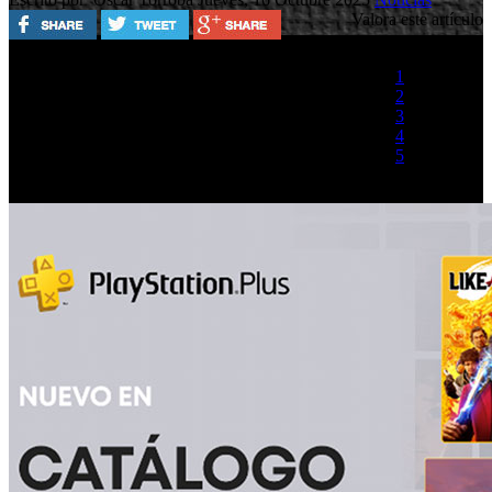
Valora este artículo
1
2
3
4
5
(1 Voto)