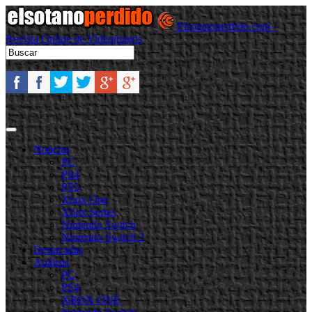
Elsotanoperdido.com -
Revista Online de Videojuegos
Noticias
PC
PS4
PS5
Xbox One
Xbox Series
Nintendo Switch
Nintendo Switch 2
Destacadas
Análisis
PC
PS4
XBOX ONE