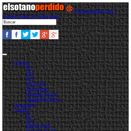
Elsotanoperdido.com -
Revista Online de Videojuegos
Noticias
PC
PS4
PS5
Xbox One
Xbox Series
Nintendo Switch
Nintendo Switch 2
Destacadas
Análisis
PC
PS4
XBOX ONE