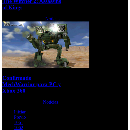
The Witcher 2: Assassins
of Kings
Martes, 25 Mayo 2010
Noticias
Confirmado
MechWarrior para PC y
Xbox 360
Jueves, 09 Julio 2009
Noticias
Iniciar
Previo
1061
1062