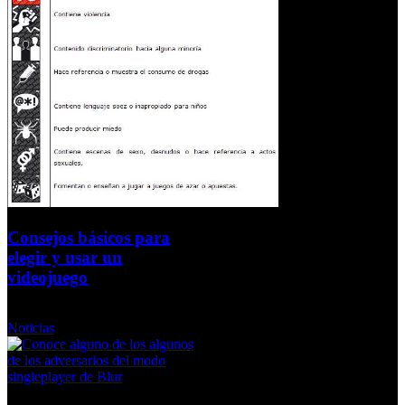
Consejos básicos para
elegir y usar un
videojuego
Miércoles, 09 Diciembre 2009
Noticias