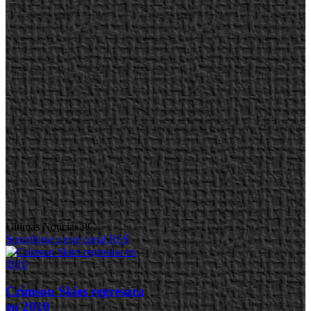
Ultimas Noticias PC
Suscribirse a este canal RSS
Crimson Skies regresara
en 2010