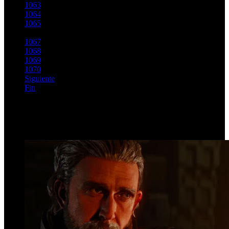
1063
1064
1065
1066
1067
1068
1069
1070
Siguiente
Fin
Página 1066 de 1146
Top Videos