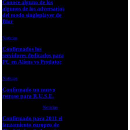
Conoce alguno de los
algunos de los adversarios
del modo singleplayer de
Blur
Miércoles, 26 Mayo 2010
Noticias
Confirmados los
servidores dedicados para
PC en Aliens vs Predator
Viernes, 20 Noviembre 2009
Noticias
Confirmado un nuevo
retraso para R.U.S.E.
Lunes, 26 Abril 2010
Noticias
Confirmado para 2011 el
lanzamiento europeo de