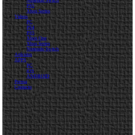
Nintendo Switch
PS5
Xbox Series
Videos
PC
PS4
PS5
Xbox One
Xbox Series
Nintendo Switch
Artículos
APPS
PC
iOS
ANDROID
Prensa
Contacto