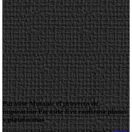
Parasite Mutant: el proyecto de
inspiración Parasite Eve confirma plazos
y plataformas
Escrito por Ruben Hernandez
Miércoles, 01 Octubre 2025
Noticias