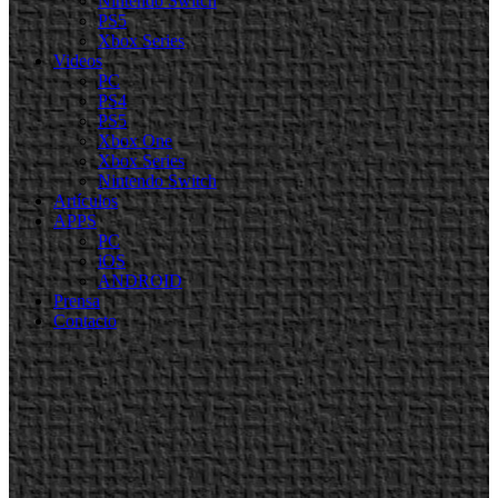
Nintendo Switch
PS5
Xbox Series
Videos
PC
PS4
PS5
Xbox One
Xbox Series
Nintendo Switch
Artículos
APPS
PC
iOS
ANDROID
Prensa
Contacto