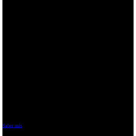
¡Atención! Las cookies nos permiten
ofrecer nuestros servicios. Al utilizar
nuestros servicios, aceptas el uso que
hacemos de las cookies
Acepto
Saber más