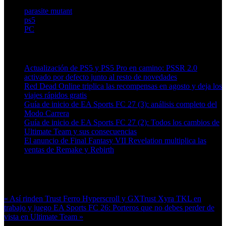
parasite mutant
ps5
PC
Artículos relacionados (por etiqueta)
Actualización de PS5 y PS5 Pro en camino: PSSR 2.0
activado por defecto junto al resto de novedades
Red Dead Online triplica las recompensas en agosto y deja los
viajes rápidos gratis
Guía de inicio de EA Sports FC 27 (3): análisis completo del
Modo Carrera
Guía de inicio de EA Sports FC 27 (2): Todos los cambios de
Ultimate Team y sus consecuencias
El anuncio de Final Fantasy VII Revelation multiplica las
ventas de Remake y Rebirth
Más en esta categoría:
« Así rinden Trust Ferro Hyperscroll y GXTrust Xyra TKL en
trabajo y juego
EA Sports FC 26: Porteros que no debes perder de
vista en Ultimate Team »