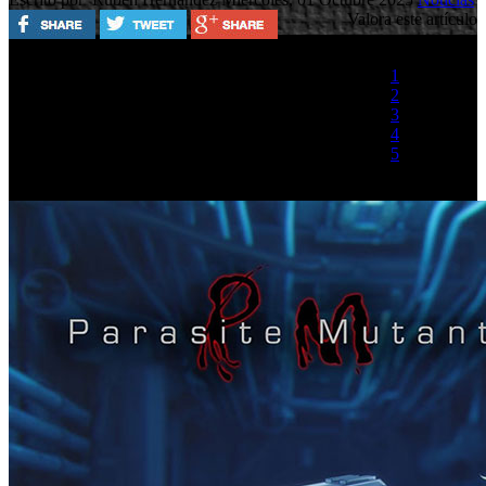
Valora este artículo
1
2
3
4
5
(1 Voto)