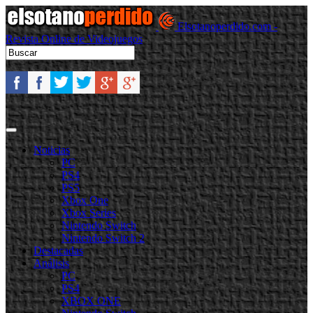
Elsotanoperdido.com -
Revista Online de Videojuegos
Noticias
PC
PS4
PS5
Xbox One
Xbox Series
Nintendo Switch
Nintendo Switch 2
Destacadas
Análisis
PC
PS4
XBOX ONE