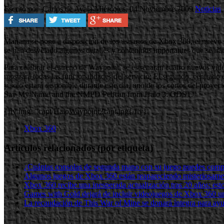
Escrito por Carlos de Ayala
Miércoles, 04 Noviembre 2009
Noticias
Mañana se pone a disposición de los usuarios de Xbox 360, el nuevo 
se han desvelado algunos detalles y contenidos importantes que se irá
Para celebrar el estreno de Waypoint, se estrenarán cuatro nuevos vi
mostrará todas las funcionalidades del servicio; El segundo, centrado
y solo estará disponible durante este dia, uno de los cortos del proy
Say My Name and the NMPD Pelican from Halo 3: ODST."
{flv img="capt/HaloWaypoint2capt.jpg{/flv}
Xbox 360
Artículos relacionados (por etiqueta)
¿Cuántas consolas de segunda mano con su juego puedes compr
Algunos juegos de Xbox 360 están reapareciendo misteriosamen
Xbox 360 recibe una inesperada actualización tras 20 años: est
Games with Gold dejará de incluir videojuegos de Xbox 360 un
La recaudación de This War of Mine se donará íntegra para ayu