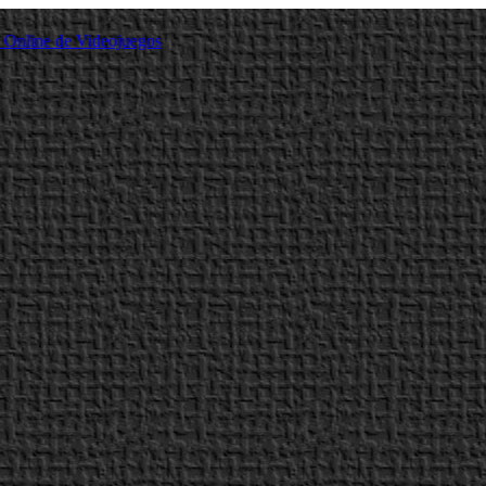
a Online de Videojuegos