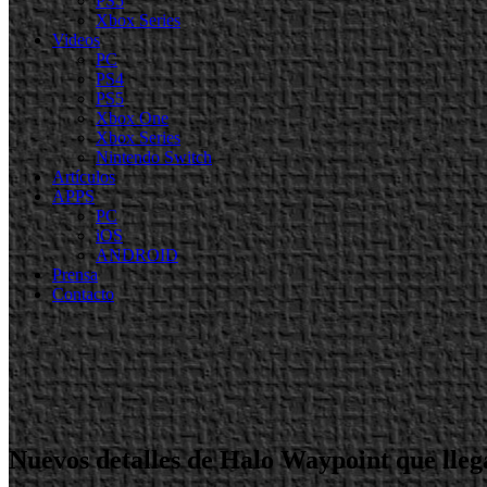
PS5
Xbox Series
Videos
PC
PS4
PS5
Xbox One
Xbox Series
Nintendo Switch
Artículos
APPS
PC
iOS
ANDROID
Prensa
Contacto
Nuevos detalles de Halo Waypoint que lle