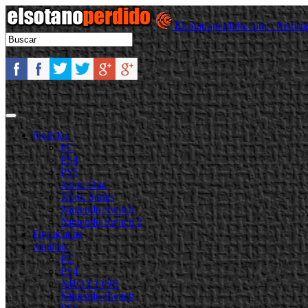
Elsotanoperdido.com - Revist
Noticias
PC
PS4
PS5
Xbox One
Xbox Series
Nintendo Switch
Nintendo Switch 2
Destacadas
Análisis
PC
PS4
XBOX ONE
Nintendo Switch