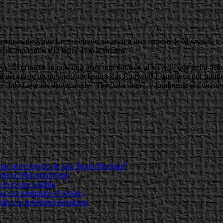
servicio de Xbox Live centrado en la saga más famosa de Microsoft, y 
n incorporando a lo largo de esta semana.
deos. El primero supone una mera introducción al servicio que se ha d
 el personaje protagonista de las novelas Ringworld, que lleva por nom
ecto Halo Legends denominado "The Babysitter", y finalmente el domingo 
ar por el precio de una Steam Machine?
te en Microsoft Store
o es lo que cambia
a vez terminado el verano
dar a la población ucraniana