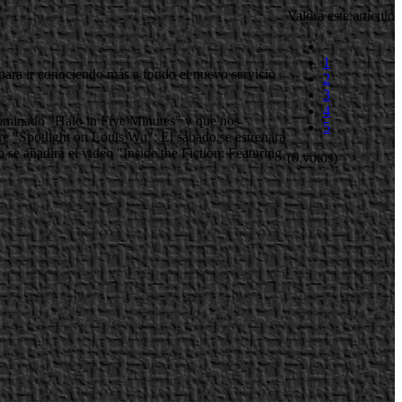
Valora este artículo
1
para ir conociendo más a fondo el nuevo servicio
2
3
4
enominado "Halo in Five Minutes" y que nos
5
bre "Spotlight on Louis Wu"; El sábado se estrenará
se añadirá el video "Inside the Fiction: Featuring
(0 votos)