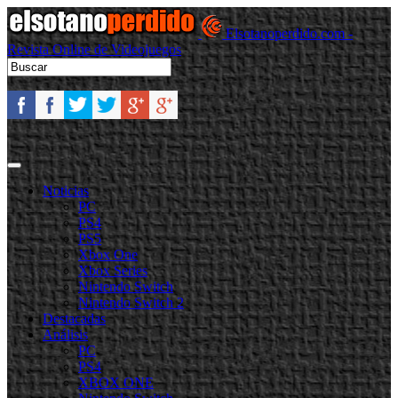
Elsotanoperdido.com -
Revista Online de Videojuegos
Noticias
PC
PS4
PS5
Xbox One
Xbox Series
Nintendo Switch
Nintendo Switch 2
Destacadas
Análisis
PC
PS4
XBOX ONE