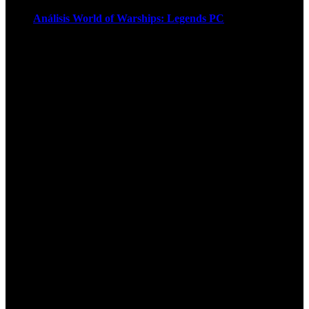
Análisis World of Warships: Legends PC
1
¡Atención! Las cookies nos permiten
ofrecer nuestros servicios. Al utilizar
nuestros servicios, aceptas el uso que