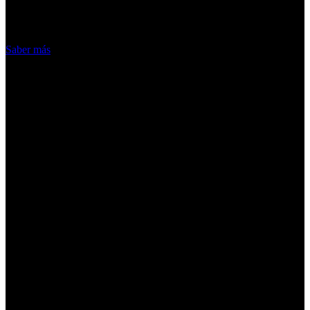
hacemos de las cookies
Acepto
Saber más