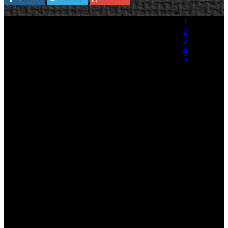
Plataforma:
Xbox 360
1
2
Microsoft y Turn 10 han anunciado hoy la
3
disponibilidad de cuatro packs de contenido
4
descargable para Forza Motorsport 3 que antes
5
estaban únicamente disponibles en la Edición
Coleccionista del juego. Turn 10 quiere movilizar
(0 votos)
a todos los seguidores del juego para ayudar a los
damnificados por el terremoto de Haití. Por cada compra del VIP
Membership Car Pack, Turn 10 donará diez dólares a Save the
Children hasta alcanzar la cifra de 100.000 dólares. Ahora podrás
disfrutar de los contenidos de Forza Motorsport 3 y contribuir a una
buena causa.
El VIP Membership Car Pack, disponible en Xbox LIVE por 800
Microsoft Points, permitirá disfrutar de una posición de privilegio
dentro de la Comunidad Forza, incluyendo reconocimiento especial
tanto dentro de las listas de clasificación, como dentro de las salas
multijugador, en ForzaMotorsport.net, en el servicio Storefront y en
la Casa de Subastas online. Además, al ser un usuario VIP se tendrá
acceso a 5 coches de auténtico lujo: el Aston Martin DBS del 2008,
el Chevrolet Corvette ZR1 del 2009, el Ferrari F430 Scuderia del
2007, el Lamborghini Gallardo Superleggera del 2007 y el Porsche