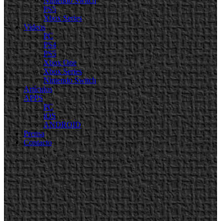
Nintendo Switch
PS5
Xbox Series
Videos
PC
PS4
PS5
Xbox One
Xbox Series
Nintendo Switch
Artículos
APPS
PC
iOS
ANDROID
Prensa
Contacto