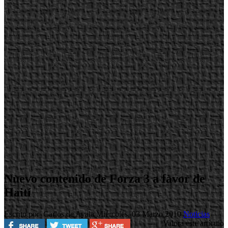
Nuevo contenido de Forza 3 a favor de
Haití
Escrito por Carlos de Ayala
Miércoles, 03 Marzo 2010
Noticias
Valora este artículo