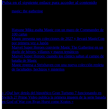
Pulsa en el siguiente enlace para acceder al contenido
magic: the gathering
Artículos relacionados (por etiqueta)
Hatsune Miku asalta Magic con un mazo de Commander de
100 cartas
Magic presenta sus colecciones de 2027 y llevará MagicCon
por primera vez a Japón
Marvel Super Heroes convierte Magic The Gathering en un
duelo de héroes, villanos y mazos temáticos
Marvel Super Heroes: cuando los cómics saltan al campo de
batalla de Magic
Magic regresa a Strixhaven con una nueva colección repleta
de facultades, hechizos y misterios
Más en esta categoría:
« ¿Qué hay detrás del hipotético Gran Turismo 7 funcionando en
Switch 2?
Prime Video publica la primera imagen de la serie basada
en God of War con Ryan Hurst como Kratos »