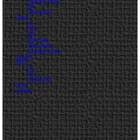
Nintendo Switch
PS5
Xbox Series
Videos
PC
PS4
PS5
Xbox One
Xbox Series
Nintendo Switch
Artículos
APPS
PC
iOS
ANDROID
Prensa
Contacto