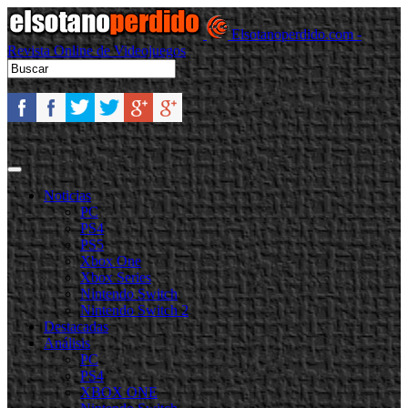
Elsotanoperdido.com -
Revista Online de Videojuegos
Noticias
PC
PS4
PS5
Xbox One
Xbox Series
Nintendo Switch
Nintendo Switch 2
Destacadas
Análisis
PC
PS4
XBOX ONE