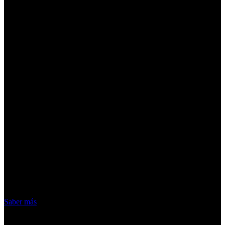
¡Atención! Las cookies nos permiten
ofrecer nuestros servicios. Al utilizar
nuestros servicios, aceptas el uso que
hacemos de las cookies
Acepto
Saber más