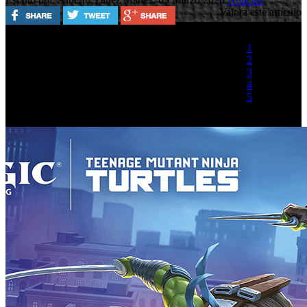
Valora este artículo
1
2
3
4
5
(1 Voto)