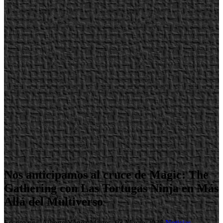
Nos anticipamos al cruce de Magic: The
Gathering con Las Tortugas Ninja en Más
Allá del Multiverso
Escrito por Alberto Yánez
Martes, 03 Marzo 2026
Noticias