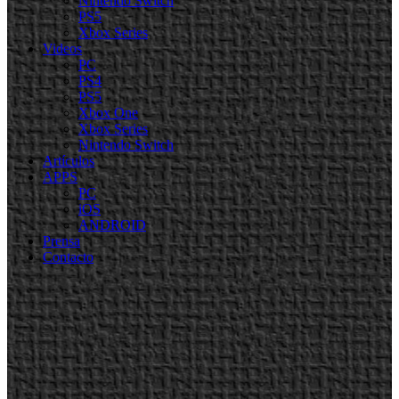
Nintendo Switch
PS5
Xbox Series
Videos
PC
PS4
PS5
Xbox One
Xbox Series
Nintendo Switch
Artículos
APPS
PC
iOS
ANDROID
Prensa
Contacto