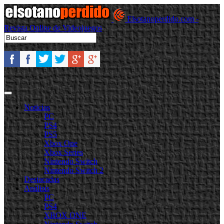
Elsotanoperdido.com -
Revista Online de Videojuegos
Noticias
PC
PS4
PS5
Xbox One
Xbox Series
Nintendo Switch
Nintendo Switch 2
Destacadas
Análisis
PC
PS4
XBOX ONE