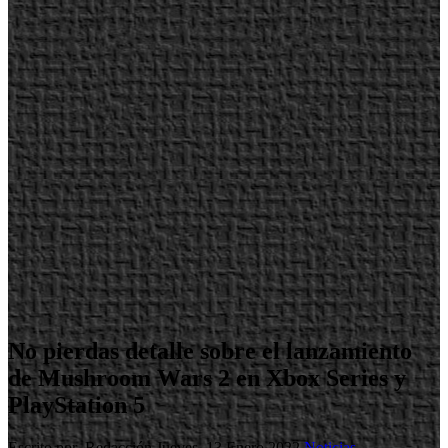
No pierdas detalle sobre el lanzamiento
de Mushroom Wars 2 en Xbox Series y
PlayStation 5
Escrito por Redacción
Jueves, 13 Enero 2022
Noticias