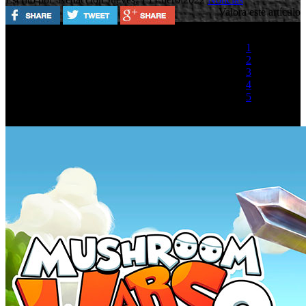
Valora este artículo
1
2
3
4
5
(1 Voto)