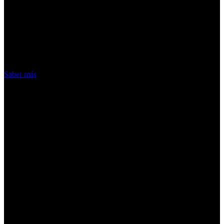
¡Atención! Las cookies nos permiten
ofrecer nuestros servicios. Al utilizar
nuestros servicios, aceptas el uso que
hacemos de las cookies
Acepto
Saber más