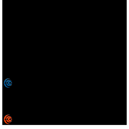
Elsotanoperdido.com es una revista de apoyo para medios
colaboradores de elsotanoperdido News And Videogames,
agencia editora y distribuidora de noticias relacionadas con la
industria del videojuego para medios generalistas. Prohibida la
reproducción total o parcial de estos contenidos sin el permiso
expreso de los autores. Todos los nombres comerciales, marcas,
imágenes, logos y signos distintivos que aparecen en este sitio web
están expresamente
autorizados, registrados y pertenecen son
propiedad de sus respectivos dueños