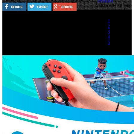
Valora este artículo
1
2
3
4
5
(1 Voto)