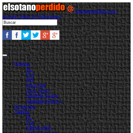
Elsotanoperdido.com -
Revista Online de Videojuegos
Noticias
PC
PS4
PS5
Xbox One
Xbox Series
Nintendo Switch
Nintendo Switch 2
Destacadas
Análisis
PC
PS4
XBOX ONE