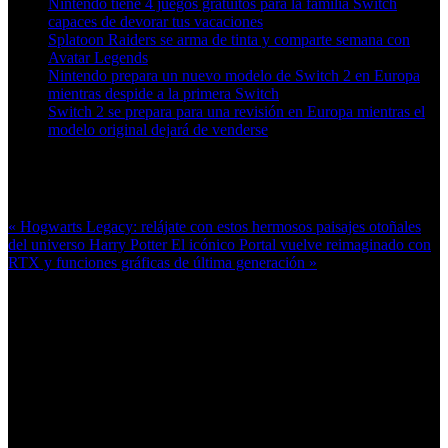
Nintendo tiene 4 juegos gratuitos para la familia Switch
capaces de devorar tus vacaciones
Splatoon Raiders se arma de tinta y comparte semana con
Avatar Legends
Nintendo prepara un nuevo modelo de Switch 2 en Europa
mientras despide a la primera Switch
Switch 2 se prepara para una revisión en Europa mientras el
modelo original dejará de venderse
Más en esta categoría:
« Hogwarts Legacy: relájate con estos hermosos paisajes otoñales
del universo Harry Potter
El icónico Portal vuelve reimaginado con
RTX y funciones gráficas de última generación »