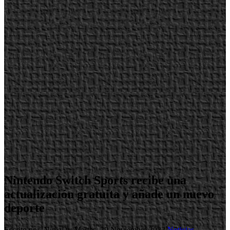
Nintendo Switch Sports recibe una
actualización gratuita y añade un nuevo
deporte
Escrito por NinjaDy
Martes, 29 Noviembre 2022
Noticias