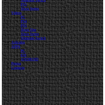
Nintendo Switch
PS5
Xbox Series
Videos
PC
PS4
PS5
Xbox One
Xbox Series
Nintendo Switch
Artículos
APPS
PC
iOS
ANDROID
Prensa
Contacto