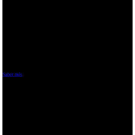
¡Atención! Las cookies nos permiten
ofrecer nuestros servicios. Al utilizar
nuestros servicios, aceptas el uso que
hacemos de las cookies
Acepto
Saber más