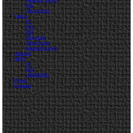
Nintendo Switch
PS5
Xbox Series
Videos
PC
PS4
PS5
Xbox One
Xbox Series
Nintendo Switch
Artículos
APPS
PC
iOS
ANDROID
Prensa
Contacto