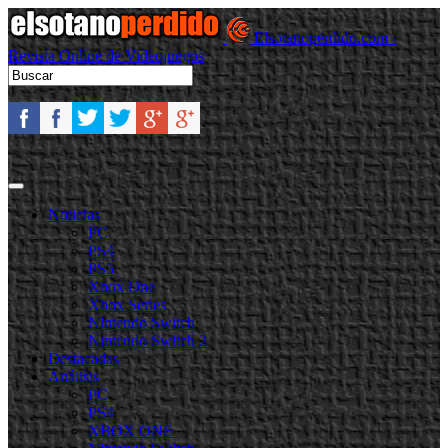
Elsotanoperdido.com -
Revista Online de Videojuegos
Noticias
PC
PS4
PS5
Xbox One
Xbox Series
Nintendo Switch
Nintendo Switch 2
Destacadas
Análisis
PC
PS4
XBOX ONE