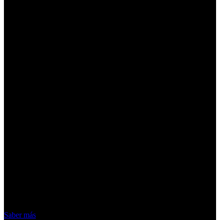
¡Atención! Las cookies nos permiten
ofrecer nuestros servicios. Al utilizar
nuestros servicios, aceptas el uso que
hacemos de las cookies
Acepto
Saber más