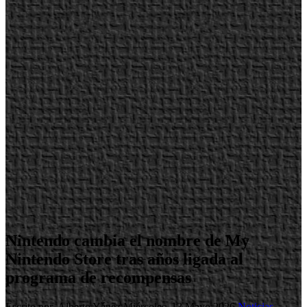
Nintendo cambia el nombre de My
Nintendo Store tras años ligada al
programa de recompensas
Escrito por Alberto Yánez
Miércoles, 13 Mayo 2026
Noticias