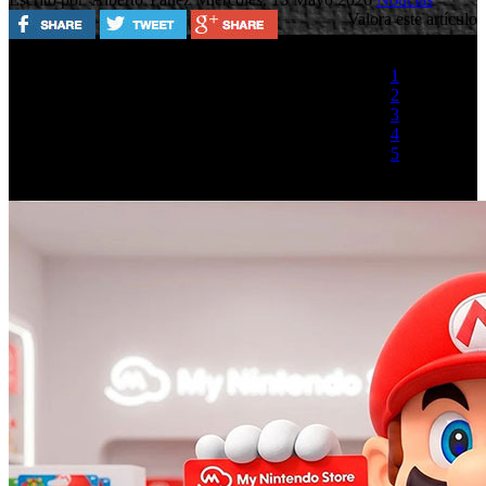
Valora este artículo
1
2
3
4
5
(1 Voto)