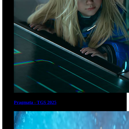
Pragmata - TGS 2025