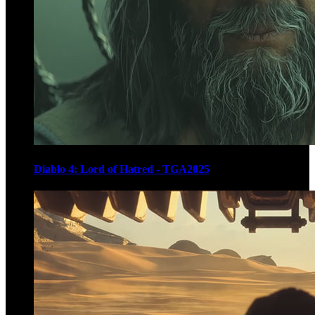
Diablo 4: Lord of Hatred - TGA2025