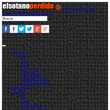
Elsotanoperdido.com -
Revista Online de Videojuegos
Noticias
PC
PS4
PS5
Xbox One
Xbox Series
Nintendo Switch
Nintendo Switch 2
Destacadas
Análisis
PC
PS4
XBOX ONE