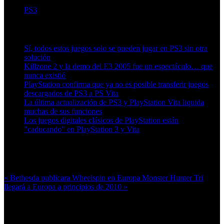
PS3
Artículos relacionados (por etiqueta)
Sí, todos estos juegos solo se pueden jugar en PS3 sin otra
solución
Killzone 2 y la demo del E3 2005 fue un espectáculo… que
nunca existió
PlayStation confirma que ya no es posible transferir juegos
descargados de PS3 a PS Vita
La última actualización de PS3 y PlayStation Vita liquida
muchas de sus funciones
Los juegos digitales clásicos de PlayStation están
"caducando" en PlayStation 3 y Vita
Más en esta categoría:
« Bethesda publicara Wheelspin en Europa
Monster Hunter Tri
llegará a Europa a principios de 2010 »