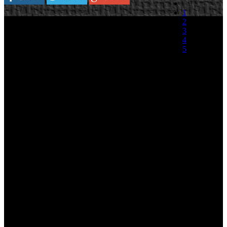
1
Plataforma:
PlayStation 3
2
3
Namco Bandai anuncia hoy el acuerdo alcanzado
4
con Sony Computer Entertainmet para la
5
distribución en todos los territorios PAL de
Demon’s Souls. Tras su lanzamiento en Japón y
(0 votos)
Norteamérica,
llegará a Europa el 25 de junio
de 2010
para PlayStation 3. Lo hará con una exclusiva edición
limitada para Europa, que incluye la banda sonora en CD, un nuevo
libro de ilustraciones y una guía de estrategia.
Olivier Comte, vicepresidente de marketing, ventas y distribución de
Namco Bandai, ha declarado que “es un verdadero placer colaborar
con SCEI para llevar Demon’s Souls a los jugadores más allá de
Japón y Norteamérica. El juego es, precisamente, el tipo de
experiencia de calidad con la que seguimos potenciando la
biblioteca de juegos de Namco Bandai, y trabajaremos duro para
asegurarnos de que repita en nuestros mercados el mismo éxito del
que gozó en el resto del mundo”.
Demon´s Souls - Características