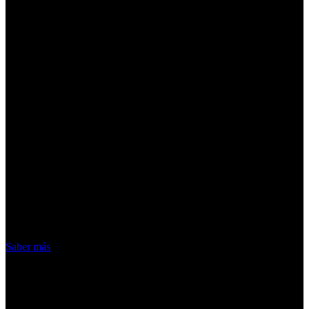
¡Atención! Las cookies nos permiten
ofrecer nuestros servicios. Al utilizar
nuestros servicios, aceptas el uso que
hacemos de las cookies
Acepto
Saber más