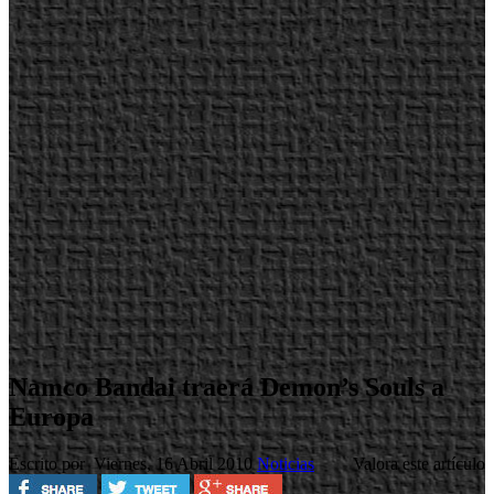
Namco Bandai traerá Demon’s Souls a
Europa
Escrito por
Viernes, 16 Abril 2010
Noticias
Valora este artículo