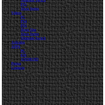
Nintendo Switch
PS5
Xbox Series
Videos
PC
PS4
PS5
Xbox One
Xbox Series
Nintendo Switch
Artículos
APPS
PC
iOS
ANDROID
Prensa
Contacto