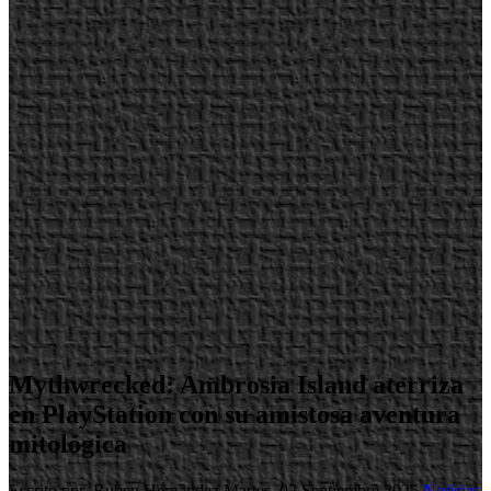
Mythwrecked: Ambrosia Island aterriza
en PlayStation con su amistosa aventura
mitológica
Escrito por Ruben Hernandez
Martes, 02 Septiembre 2025
Noticias