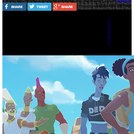
Valora este artículo
1
2
3
4
5
(1 Voto)