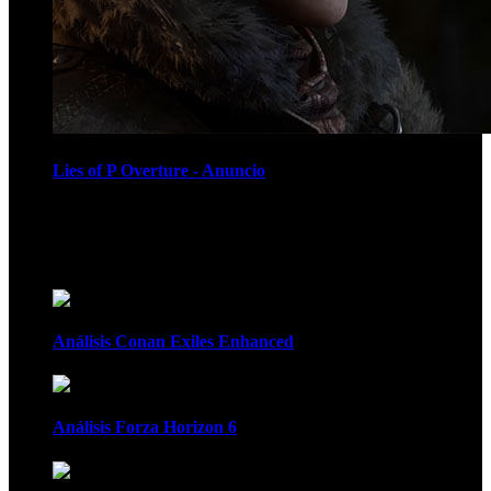
Lies of P Overture - Anuncio
Recomendados
Análisis Conan Exiles Enhanced
Análisis Forza Horizon 6