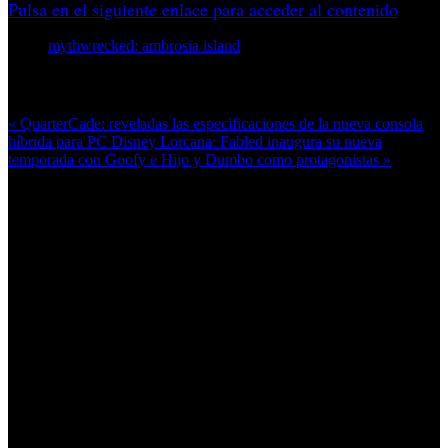
Pulsa en el siguiente enlace para acceder al contenido
mythwrecked: ambrosia island
Más en esta categoría:
« QuarterCade: reveladas las especificaciones de la nueva consola
híbrida para PC
Disney Lorcana: Fabled inaugura su nueva
temporada con Goofy e Hijo y Dumbo como protagonistas »