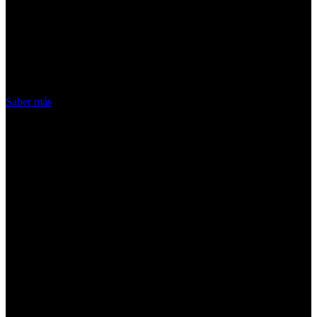
¡Atención! Las cookies nos permiten
ofrecer nuestros servicios. Al utilizar
nuestros servicios, aceptas el uso que
hacemos de las cookies
Acepto
Saber más