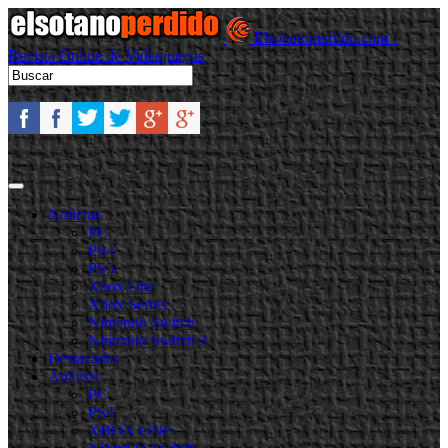
Elsotanoperdido.com -
Revista Online de Videojuegos
Noticias
PC
PS4
PS5
Xbox One
Xbox Series
Nintendo Switch
Nintendo Switch 2
Destacadas
Análisis
PC
PS4
XBOX ONE