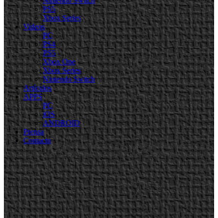
Nintendo Switch
PS5
Xbox Series
Videos
PC
PS4
PS5
Xbox One
Xbox Series
Nintendo Switch
Artículos
APPS
PC
iOS
ANDROID
Prensa
Contacto