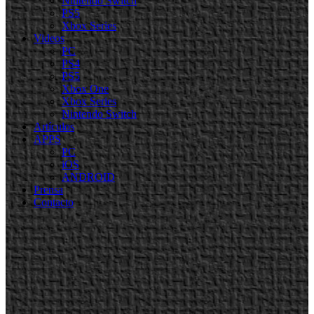
Nintendo Switch
PS5
Xbox Series
Videos
PC
PS4
PS5
Xbox One
Xbox Series
Nintendo Switch
Artículos
APPS
PC
iOS
ANDROID
Prensa
Contacto