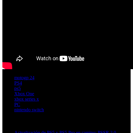
motogp 24
PS4
ps5
Xbox One
xbox series x
PC
nintendo switch
Artículos relacionados (por etiqueta)
Actualización de PS5 y PS5 Pro en camino: PSSR 2.0