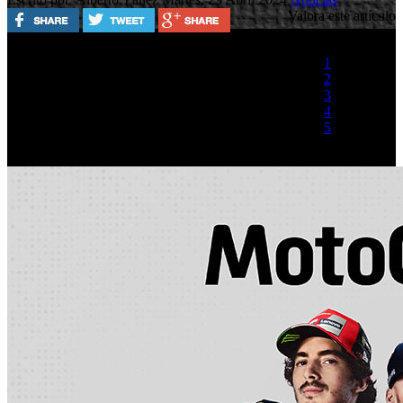
Valora este artículo
1
2
3
4
5
(1 Voto)