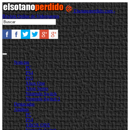
Elsotanoperdido.com -
Revista Online de Videojuegos
Noticias
PC
PS4
PS5
Xbox One
Xbox Series
Nintendo Switch
Nintendo Switch 2
Destacadas
Análisis
PC
PS4
XBOX ONE