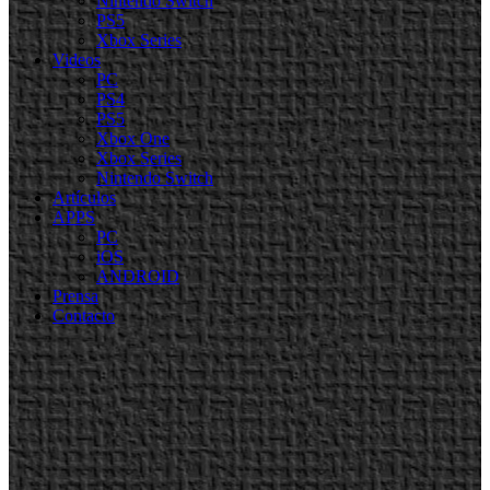
Nintendo Switch
PS5
Xbox Series
Videos
PC
PS4
PS5
Xbox One
Xbox Series
Nintendo Switch
Artículos
APPS
PC
iOS
ANDROID
Prensa
Contacto