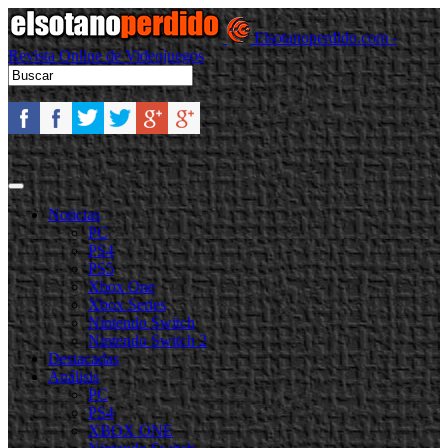
Elsotanoperdido.com -
Revista Online de Videojuegos
Noticias
PC
PS4
PS5
Xbox One
Xbox Series
Nintendo Switch
Nintendo Switch 2
Destacadas
Análisis
PC
PS4
XBOX ONE