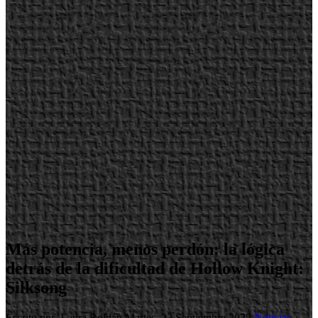
Más potencia, menos perdón: la lógica
detrás de la dificultad de Hollow Knight:
Silksong
Escrito por Laura Roldán
Martes, 23 Septiembre 2025
Noticias