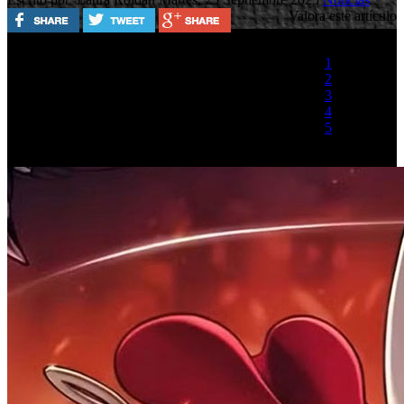
Valora este artículo
1
2
3
4
5
(1 Voto)