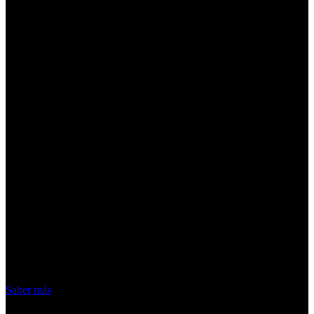
¡Atención! Las cookies nos permiten
ofrecer nuestros servicios. Al utilizar
nuestros servicios, aceptas el uso que
hacemos de las cookies
Acepto
Saber más