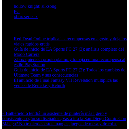
hollow knight: silksong
PC
xbox series x
Artículos relacionados (por etiqueta)
Red Dead Online triplica las recompensas en agosto y deja los
viajes rápidos gratis
Guía de inicio de EA Sports FC 27 (3): análisis completo del
Modo Carrera
Xbox quiere su propio platino y trabaja en una recompensa al
estilo PlayStation
Guía de inicio de EA Sports FC 27 (2): Todos los cambios de
Ultimate Team y sus consecuencias
El anuncio de Final Fantasy VII Revelation multiplica las
ventas de Remake y Rebirth
Más en esta categoría:
« Battlefield 6 tendrá un asistente de puntería más ligero y
consistente, según su diseñador
¿Vas a ir a la San Diego Comic-Con
Málaga? No te pierdas estos mangas, juegos de mesa y de rol »