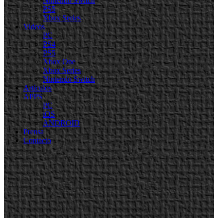
Nintendo Switch
PS5
Xbox Series
Videos
PC
PS4
PS5
Xbox One
Xbox Series
Nintendo Switch
Artículos
APPS
PC
iOS
ANDROID
Prensa
Contacto