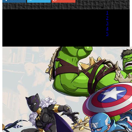
1
2
3
4
5
(2 votos)