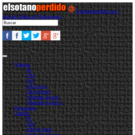
Elsotanoperdido.com -
Revista Online de Videojuegos
Noticias
PC
PS4
PS5
Xbox One
Xbox Series
Nintendo Switch
Nintendo Switch 2
Destacadas
Análisis
PC
PS4
XBOX ONE