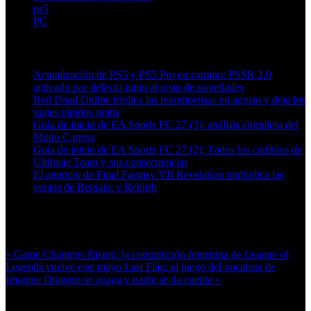
ps5
PC
Artículos relacionados (por etiqueta)
Actualización de PS5 y PS5 Pro en camino: PSSR 2.0
activado por defecto junto al resto de novedades
Red Dead Online triplica las recompensas en agosto y deja los
viajes rápidos gratis
Guía de inicio de EA Sports FC 27 (3): análisis completo del
Modo Carrera
Guía de inicio de EA Sports FC 27 (2): Todos los cambios de
Ultimate Team y sus consecuencias
El anuncio de Final Fantasy VII Revelation multiplica las
ventas de Remake y Rebirth
Más en esta categoría:
« Game Changers Rising: la competición femenina de League of
Legends vuelve este mayo
Last Flag: el juego del vocalista de
Imagine Dragons se apaga y nadie se da cuenta »