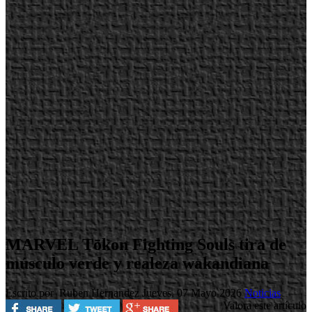
MARVEL Tōkon Fighting Souls tira de
músculo verde y realeza wakandiana
Escrito por Ruben Hernandez
Jueves, 07 Mayo 2026
Noticias
Valora este artículo