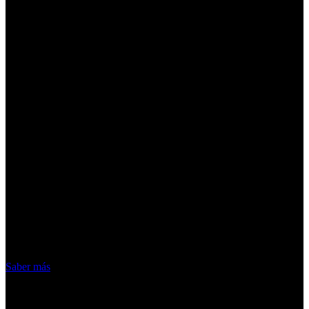
¡Atención! Las cookies nos permiten
ofrecer nuestros servicios. Al utilizar
nuestros servicios, aceptas el uso que
hacemos de las cookies
Acepto
Saber más