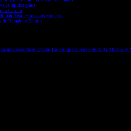
iajes rápidos gratis
Modo Carrera
Ultimate Team y sus consecuencias
tas de Remake y Rebirth
 los altavoces Pulse Elevate
Todo lo que sabemos de ROG Xbox Ally X2