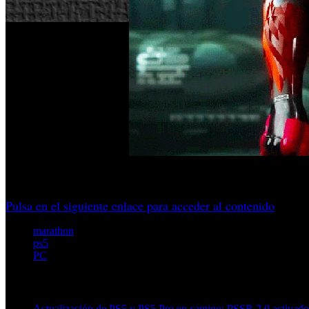
El shooter de Bungie se publicó a precio reducido y se olvi
Pulsa en el siguiente enlace para acceder al contenido
marathon
ps5
PC
Artículos relacionados (por etiqueta)
Actualización de PS5 y PS5 Pro en camino: PSSR 2.0 activado 