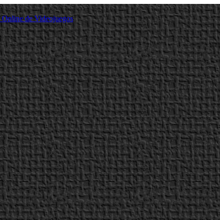
a Online de Videojuegos