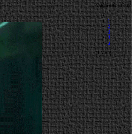
Valora este artículo
1
2
3
4
5
(1 Voto)