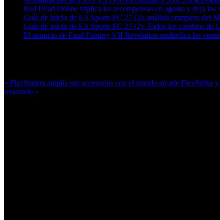
Red Dead Online triplica las recompensas en agosto y deja los v
Guía de inicio de EA Sports FC 27 (3): análisis completo del 
Guía de inicio de EA Sports FC 27 (2): Todos los cambios de 
El anuncio de Final Fantasy VII Revelation multiplica las ven
Más en esta categoría:
« PlayStation amplía sus accesorios con el mando arcade FlexStrike y
renovado »