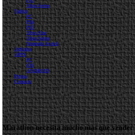
PS5
Xbox Series
Videos
PC
PS4
PS5
Xbox One
Xbox Series
Nintendo Switch
Artículos
APPS
PC
iOS
ANDROID
Prensa
Contacto
Marathon necesita mucho más que vender c