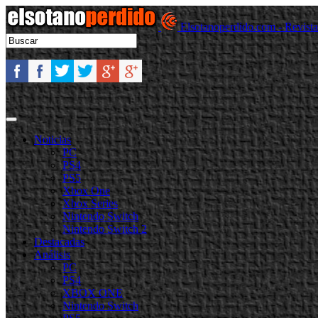
Elsotanoperdido.com - Revist
Noticias
PC
PS4
PS5
Xbox One
Xbox Series
Nintendo Switch
Nintendo Switch 2
Destacadas
Análisis
PC
PS4
XBOX ONE
Nintendo Switch