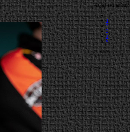
Valora este artículo
1
2
3
4
5
(1 Voto)