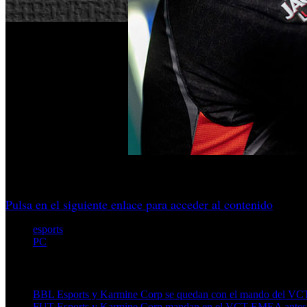
Karmine Corp vuelve a cruzarse en el camino de KOI en unos
Pulsa en el siguiente enlace para acceder al contenido
esports
PC
Artículos relacionados (por etiqueta)
BBL Esports y Karmine Corp se quedan con el mando del VCT
FUT Esports y Karmine Corp mandan en el VCT EMEA antes d