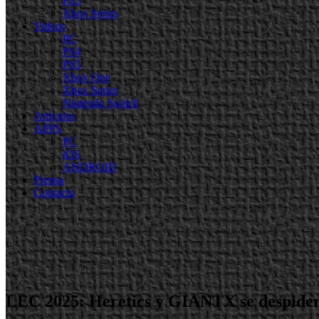
PS5
Xbox Series
Videos
PC
PS4
PS5
Xbox One
Xbox Series
Nintendo Switch
Artículos
APPS
PC
iOS
ANDROID
Prensa
Contacto
LEC 2025: Heretics y GIANTX se despiden,