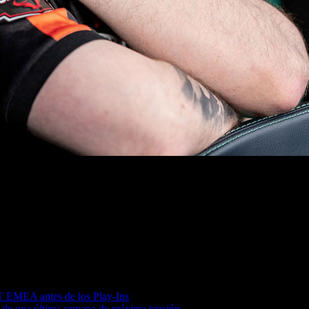
 playoffs que no dejan margen para el error.
 EMEA antes de los Play-Ins
e una última semana de máxima tensión