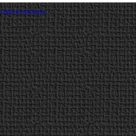
a Online de Videojuegos