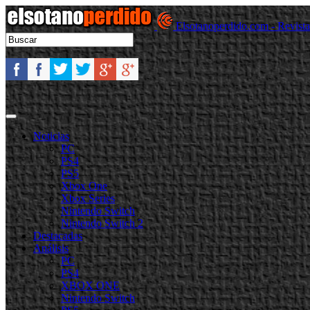
Elsotanoperdido.com - Revist
Noticias
PC
PS4
PS5
Xbox One
Xbox Series
Nintendo Switch
Nintendo Switch 2
Destacadas
Análisis
PC
PS4
XBOX ONE
Nintendo Switch