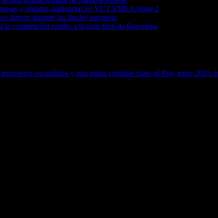
orpresas y grandes audiencias en VCT EMEA Stage 2
 directo durante las finales europeas
la competición rumbo a la gran final de Barcelona
 de ingenieros escondidos y una trama contable
State of Play junio 2025: t