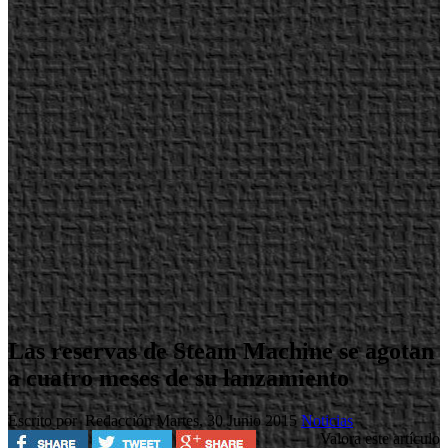
Las reservas de Steam Machine se agotan
a cuatro meses de su lanzamiento
Escrito por Redacción
Martes, 30 Junio 2015
Noticias
Valora este artículo