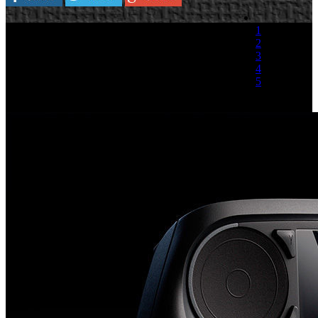
1
2
3
4
5
(1 Voto)