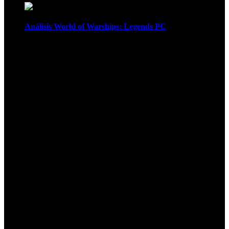
Análisis World of Warships: Legends PC
1
¡Atención! Las cookies nos permiten
ofrecer nuestros servicios. Al utilizar