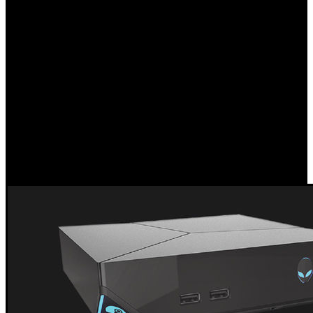
aquellos usuarios que reservaran su equipo lo recibirían un
mes antes de su lanzamiento oficial.
Pues bien, Valve acaba de anunciar que las reservas se han
agotado, y que, a partir de ahora, los usuarios que quieran
adquirir algunos de los modelos de Steam Machine, Steam
Link y Steam Controllers tendrán que esperar hasta el 10
de noviembre, fecha en la que aparecerán los periféricos de
Valve en el mercado.