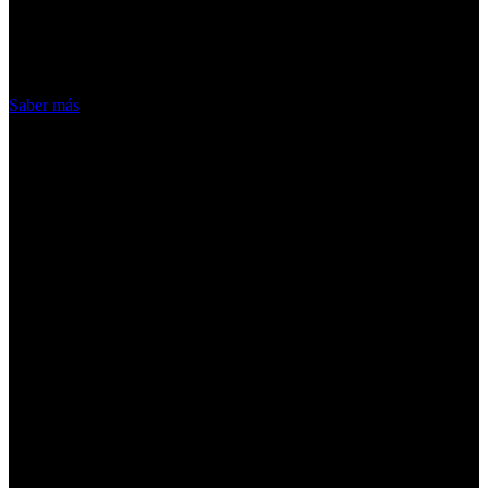
nuestros servicios, aceptas el uso que
hacemos de las cookies
Acepto
Saber más