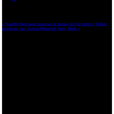
Más en esta categoría:
« Naughty Dog desecha meses de trabajo de Uncharted 4
Telltale
preparado para mostrar Minecraft: Story Mode »