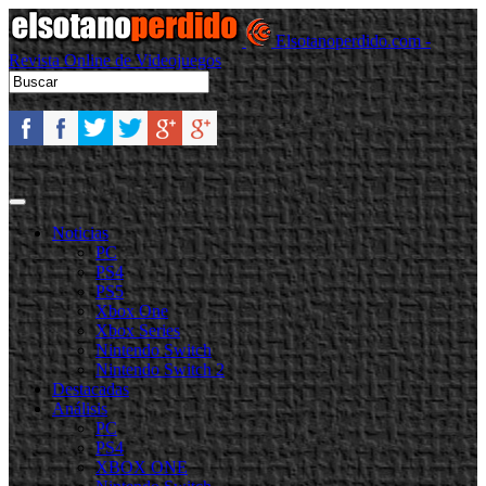
Elsotanoperdido.com -
Revista Online de Videojuegos
Noticias
PC
PS4
PS5
Xbox One
Xbox Series
Nintendo Switch
Nintendo Switch 2
Destacadas
Análisis
PC
PS4
XBOX ONE