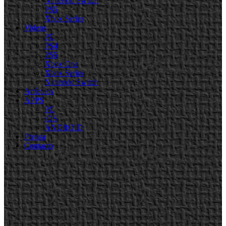
Nintendo Switch
PS5
Xbox Series
Videos
PC
PS4
PS5
Xbox One
Xbox Series
Nintendo Switch
Artículos
APPS
PC
iOS
ANDROID
Prensa
Contacto